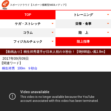
スポーツクラウド【スポーツ横断型WEBメディア】
TOP
トレーニング
ケガ・ストレッチ
栄養・食事
コラム
陸 上
フィジカルチェック
陸上指導
【動画あり】桐生祥秀選手が日本人初の９秒台！【9秒98追い風1.8m】
2017年09月09日
【関連ワード】
桐生祥秀
100m
９秒台