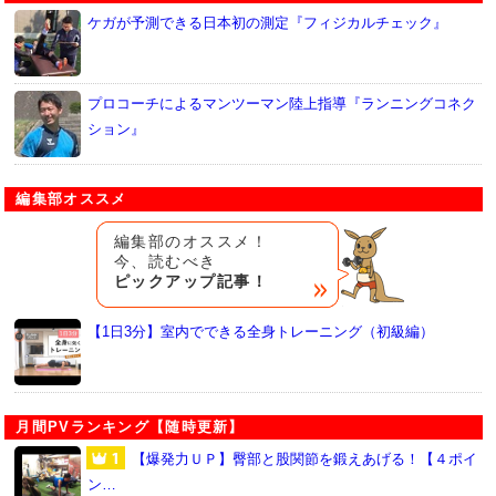
ケガが予測できる日本初の測定『フィジカルチェック』
プロコーチによるマンツーマン陸上指導『ランニングコネク
ション』
編集部オススメ
編集部のオススメ！
今、読むべき
ピックアップ記事！
【1日3分】室内でできる全身トレーニング（初級編）
月間PVランキング【随時更新】
【爆発力ＵＰ】臀部と股関節を鍛えあげる！【４ポイ
ン…