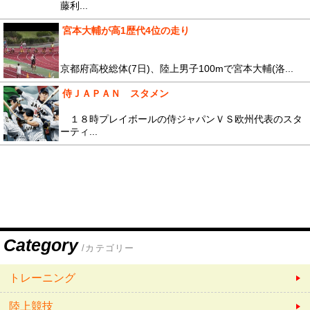
藤利...
宮本大輔が高1歴代4位の走り
京都府高校総体(7日)、陸上男子100mで宮本大輔(洛...
侍ＪＡＰＡＮ スタメン
１８時プレイボールの侍ジャパンＶＳ欧州代表のスタ
ーティ...
Category
/カテゴリー
トレーニング
陸上競技