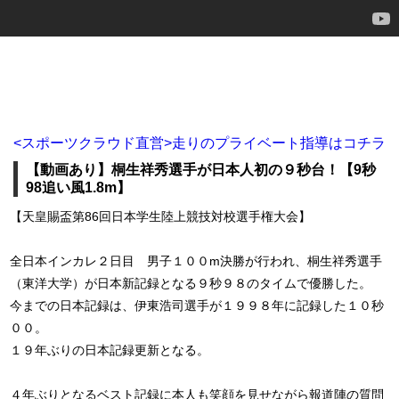
<スポーツクラウド直営>走りのプライベート指導はコチラ
【動画あり】桐生祥秀選手が日本人初の９秒台！【9秒
98追い風1.8m】
【天皇賜盃第86回日本学生陸上競技対校選手権大会】
全日本インカレ２日目 男子１００m決勝が行われ、桐生祥秀選手
（東洋大学）が日本新記録となる９秒９８のタイムで優勝した。
今までの日本記録は、伊東浩司選手が１９９８年に記録した１０秒
００。
１９年ぶりの日本記録更新となる。
４年ぶりとなるベスト記録に本人も笑顔を見せながら報道陣の質問