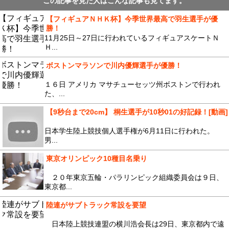
この記事を見た人はこんな記事も見てます。
【フィギュアＮＨＫ杯】今季世界最高で羽生選手が優
勝！
11月25日～27日に行われているフィギュアスケートＮ
Ｈ...
ボストンマラソンで川内優輝選手が優勝！
１６日 アメリカ マサチューセッツ州ボストンで行われ
た、...
【9秒台まで20cm】 桐生選手が10秒01の好記録！[動画]
日本学生陸上競技個人選手権が6月11日に行われた。
男...
東京オリンピック10種目名乗り
２０年東京五輪・パラリンピック組織委員会は９日、
東京都...
陸連がサブトラック常設を要望
日本陸上競技連盟の横川浩会長は29日、東京都内で遠