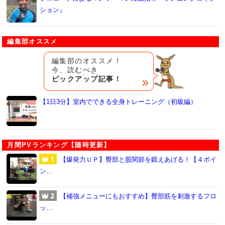
ション』
編集部オススメ
編集部のオススメ！
今、読むべき
ピックアップ記事！
【1日3分】室内でできる全身トレーニング（初級編）
月間PVランキング【随時更新】
【爆発力ＵＰ】臀部と股関節を鍛えあげる！【４ポイ
ン…
【補強メニューにもおすすめ】臀部筋を刺激するフロ
ッ…