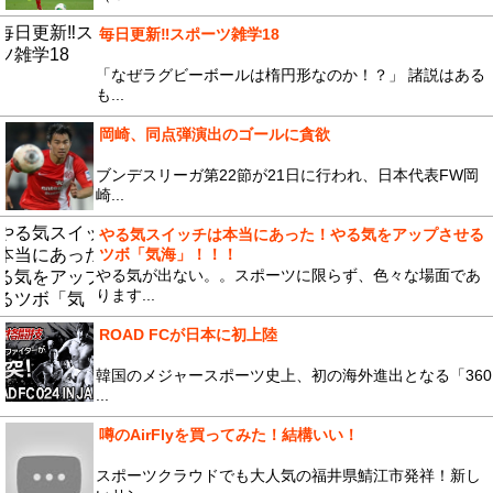
毎日更新‼︎スポーツ雑学18
「なぜラグビーボールは楕円形なのか！？」 諸説はある
も...
岡崎、同点弾演出のゴールに貪欲
ブンデスリーガ第22節が21日に行われ、日本代表FW岡
崎...
やる気スイッチは本当にあった！やる気をアップさせる
ツボ「気海」！！！
やる気が出ない。。スポーツに限らず、色々な場面であ
ります...
ROAD FCが日本に初上陸
韓国のメジャースポーツ史上、初の海外進出となる「360
...
噂のAirFlyを買ってみた！結構いい！
スポーツクラウドでも大人気の福井県鯖江市発祥！新し