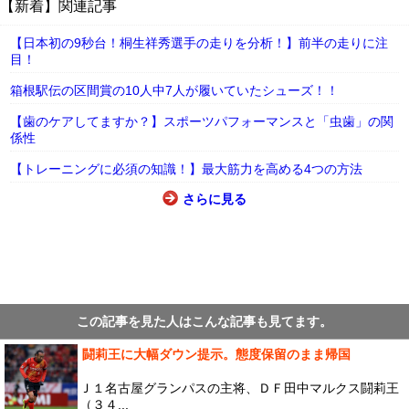
【新着】関連記事
【日本初の9秒台！桐生祥秀選手の走りを分析！】前半の走りに注
目！
箱根駅伝の区間賞の10人中7人が履いていたシューズ！！
【歯のケアしてますか？】スポーツパフォーマンスと「虫歯」の関
係性
【トレーニングに必須の知識！】最大筋力を高める4つの方法
さらに見る
この記事を見た人はこんな記事も見てます。
闘莉王に大幅ダウン提示。態度保留のまま帰国
Ｊ１名古屋グランパスの主将、ＤＦ田中マルクス闘莉王
（３４...