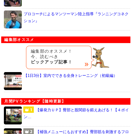
プロコーチによるマンツーマン陸上指導『ランニングコネク
ション』
編集部オススメ
編集部のオススメ！
今、読むべき
ピックアップ記事！
【1日3分】室内でできる全身トレーニング（初級編）
月間PVランキング【随時更新】
【爆発力ＵＰ】臀部と股関節を鍛えあげる！【４ポイ
ン…
【補強メニューにもおすすめ】臀部筋を刺激するフロ