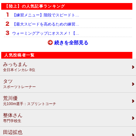
【陸上】の人気記事ランキング
【練習メニュー】階段でスピードト…
【最大スピードを高めるための練習…
ウォーミングアップにオススメ！【…
続きを全部見る
人気投稿者一覧
みっちまん
全日本インカレ 8位
タツ
スポーツトレーナー
荒川優
元100m選手：スプリントコーチ
整体さん
専門学校生
田辺拡也