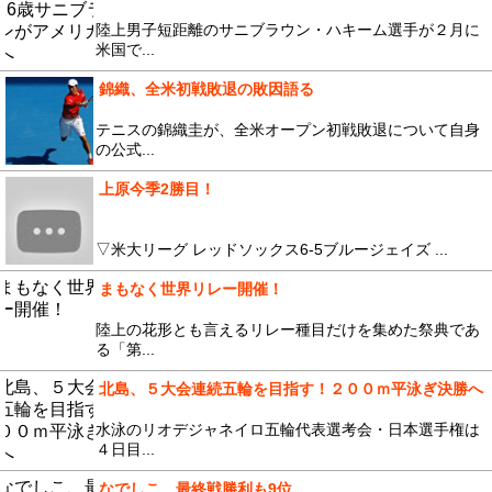
陸上男子短距離のサニブラウン・ハキーム選手が２月に
米国で...
錦織、全米初戦敗退の敗因語る
テニスの錦織圭が、全米オープン初戦敗退について自身
の公式...
上原今季2勝目！
▽米大リーグ レッドソックス6-5ブルージェイズ ...
まもなく世界リレー開催！
陸上の花形とも言えるリレー種目だけを集めた祭典であ
る「第...
北島、５大会連続五輪を目指す！２００ｍ平泳ぎ決勝へ
水泳のリオデジャネイロ五輪代表選考会・日本選手権は
４日目...
なでしこ、最終戦勝利も9位