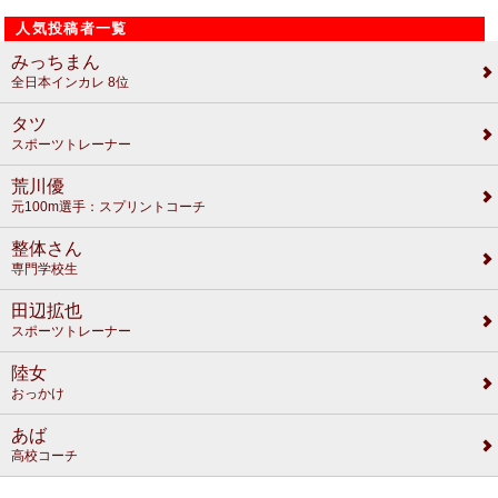
人気投稿者一覧
みっちまん
全日本インカレ 8位
タツ
スポーツトレーナー
荒川優
元100m選手：スプリントコーチ
整体さん
専門学校生
田辺拡也
スポーツトレーナー
陸女
おっかけ
あば
高校コーチ