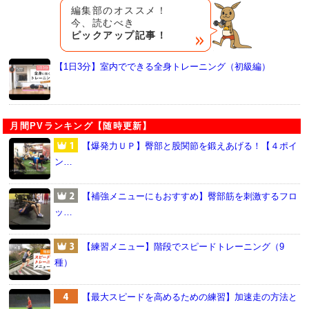
編集部のオススメ！
今、読むべき
ピックアップ記事！
【1日3分】室内でできる全身トレーニング（初級編）
月間PVランキング【随時更新】
【爆発力ＵＰ】臀部と股関節を鍛えあげる！【４ポイ
ン…
【補強メニューにもおすすめ】臀部筋を刺激するフロ
ッ…
【練習メニュー】階段でスピードトレーニング（9
種）
【最大スピードを高めるための練習】加速走の方法と