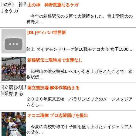
山の神 神野度重なるケガ
今年の箱根駅伝の５区で大活躍をした、青山学院大の
神野大...
[DL]ディババ世界新
陸上 ダイヤモンドリーグ第10戦モナコ大会 女子1500...
箱根駅伝に現時点で支障なし
箱根山の噴火警戒レベルが引き上げられたことで、箱
根駅伝...
国立競技場 解体作業始まる
２０２０年東京五輪・パラリンピックのメーンスタジア
ムとし...
オコエ瑠偉 プロ志望届けを提出
今夏の高校野球で甲子園を盛り上げたナイジェリア人
の父を...