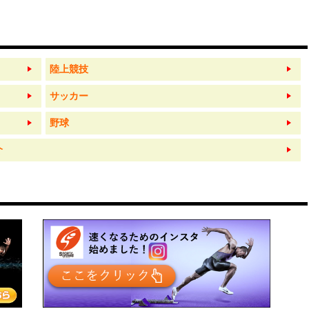
陸上競技
サッカー
野球
介