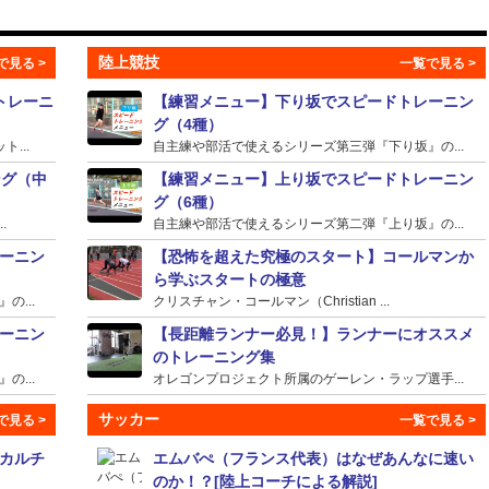
陸上競技
トレーニ
【練習メニュー】下り坂でスピードトレーニン
グ（4種）
...
自主練や部活で使えるシリーズ第三弾『下り坂』の...
ング（中
【練習メニュー】上り坂でスピードトレーニン
グ（6種）
.
自主練や部活で使えるシリーズ第二弾『上り坂』の...
ーニン
【恐怖を超えた究極のスタート】コールマンか
ら学ぶスタートの極意
...
クリスチャン・コールマン（Christian ...
ーニン
【長距離ランナー必見！】ランナーにオススメ
のトレーニング集
...
オレゴンプロジェクト所属のゲーレン・ラップ選手...
サッカー
カルチ
エムバぺ（フランス代表）はなぜあんなに速い
のか！？[陸上コーチによる解説]