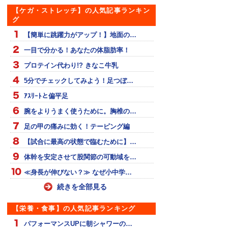
【ケガ・ストレッチ】の人気記事ランキン
グ
【簡単に跳躍力がアップ！】地面の…
一目で分かる！あなたの体脂肪率！
プロテイン代わり!? きなこ牛乳
5分でチェックしてみよう！足つぼ…
ｱｽﾘｰﾄと偏平足
腕をよりうまく使うために。胸椎の…
足の甲の痛みに効く！テーピング編
【試合に最高の状態で臨むために】…
体幹を安定させて股関節の可動域を…
≪身長が伸びない？≫ なぜ小中学…
続きを全部見る
【栄養・食事】の人気記事ランキング
パフォーマンスUPに朝シャワーの…