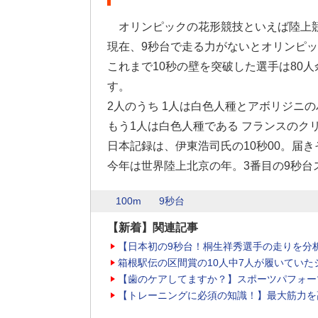
オリンピックの花形競技といえば陸上競
現在、9秒台で走る力がないとオリンピ
これまで10秒の壁を突破した選手は80
す。
2人のうち 1人は白色人種とアボリジニ
もう1人は白色人種である フランスのク
日本記録は、伊東浩司氏の10秒00。届
今年は世界陸上北京の年。3番目の9秒台
100m
9秒台
【新着】関連記事
【日本初の9秒台！桐生祥秀選手の走りを分
箱根駅伝の区間賞の10人中7人が履いていた
【歯のケアしてますか？】スポーツパフォー
【トレーニングに必須の知識！】最大筋力を