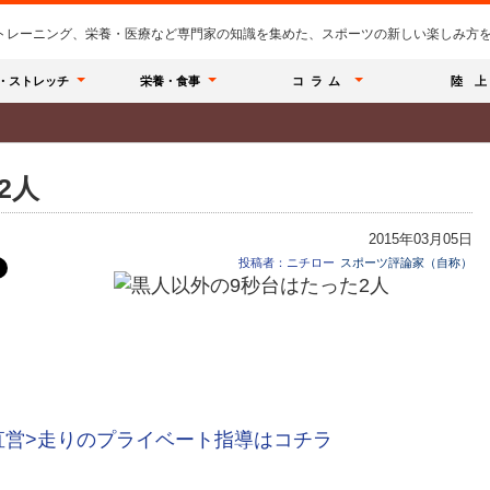
のトレーニング、栄養・医療など専門家の知識を集めた、スポーツの新しい楽しみ方を提
・ストレッチ
栄養・食事
コラム
陸 上
2人
2015年03月05日
投稿者：ニチロー
スポーツ評論家（自称）
直営>走りのプライベート指導はコチラ