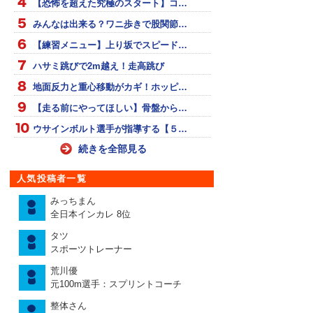
【恐怖を超えた究極のスタート】コ…
みんなは出来る？ワニ歩きで股関節…
【練習メニュー】上り坂でスピード…
ハサミ跳びで2m越え！走高跳び
地面反力と重心移動がカギ！ホッピ…
【走る前にやってほしい】骨盤から…
ウサインボルト選手が指導する【５…
続きを全部見る
人気投稿者一覧
みっちまん
全日本インカレ 8位
タツ
スポーツトレーナー
荒川優
元100m選手：スプリントコーチ
整体さん