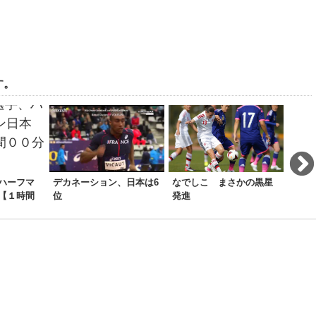
す。
ハーフマ
デカネーション、日本は6
なでしこ まさかの黒星
今年
【１時間
位
発進
無し
201
走り