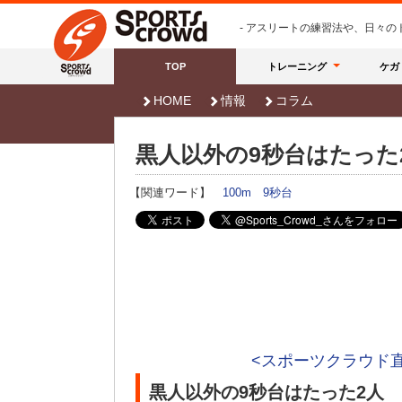
- アスリートの練習法や、日々
TOP
トレーニング
ケガ
HOME
情報
コラム
黒人以外の9秒台はたった
【関連ワード】
100m
9秒台
<スポーツクラウド
黒人以外の9秒台はたった2人