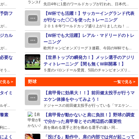
...
先日4年に1度のワールドカップが行われ、日本代...
予防フ
【W杯でも活躍！】サッカーイングランド代表
が行なった〇〇を使ったトレーニング
...
２０１８年ワールドカップ盛り上がりましたね！ ...
ジカル
【W杯でも大活躍】レアル・マドリードのトレ
ーニング
...
欧州チャンピオンズリーグ３連覇、今回のW杯でも...
必要な
【世界トップの瞬発力！】メッシ選手のアジリ
ティトレーニング【間も無くW杯開幕！】
...
５度のバロンドール受賞、5回のチャンピオンズリ...
野球
タイミ
【肩甲骨に効果大！！】前田健太投手が行うマ
エケン体操をやってみよう！
...
ドジャースの前田健太投手が行っている「マエケン...
養素
【肩甲骨が動かないと肩に負担！】野球の調査
で分かった肩甲骨とその周辺筋の重要性
...
肩を痛める選手と肘を痛める選手の違い 同...
によく
「投げる」動作中、肩の内部では何が起こって