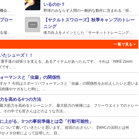
いるのか？
...
野球のみならず人間の一般的な動作に含まれる「投...
プロー
【ヤクルトスワローズ】秋季キャンプのトレー
ニング
...
体力向上をメインとした「サーキットトレーニング...
ていたシューズ！！
手達の頑張りを支える、あるアイテムがあったんです。 それは「NIKE Zoom
ズです。...
ォーマンスと「虫歯」の関係性
すか？ 今回はスポーツパフォーマンスと「虫歯」の関係性をお伝えしたいと思いま
肉痛やケガをした時に、...
力を高める4つの方法
最大筋力を高めるトレーニング。 最大筋力の発揮には、フリーウエイトでのトレー
その中でも皆さんはどのような方法...
に上がる、3つの事前準備とは②「行動可能性」
】について書いていきたいと思います。 前回のおさらい：【MACの法則とは何
がメタ分析によって証明した、目...