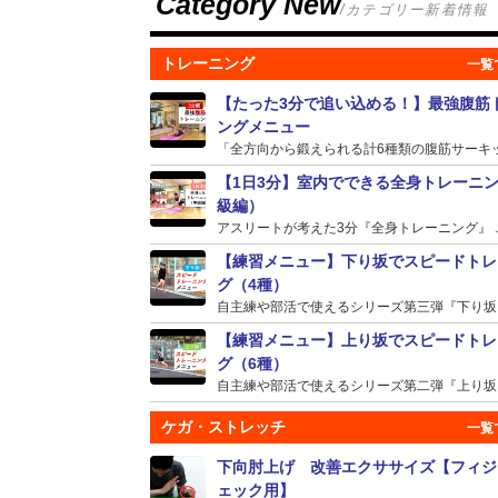
Category New
/カテゴリー新着情報
トレーニング
【たった3分で追い込める！】最強腹筋
ングメニュー
「全方向から鍛えられる計6種類の腹筋サーキット
【1日3分】室内でできる全身トレーニ
級編）
アスリートが考えた3分『全身トレーニング』 ..
【練習メニュー】下り坂でスピードトレ
グ（4種）
自主練や部活で使えるシリーズ第三弾『下り坂』の
【練習メニュー】上り坂でスピードトレ
グ（6種）
自主練や部活で使えるシリーズ第二弾『上り坂』の
ケガ・ストレッチ
下向肘上げ 改善エクササイズ【フィジ
ェック用】