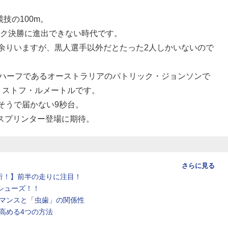
技の100m。
ック決勝に進出できない時代です。
人余りいますが、黒人選手以外だとたった2人しかいないので
のハーフであるオーストラリアのパトリック・ジョンソンで
リストフ・ルメートルです。
きそうで届かない9秒台。
スプリンター登場に期待。
さらに見る
析！】前半の走りに注目！
シューズ！！
マンスと「虫歯」の関係性
高める4つの方法