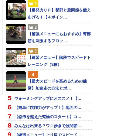
【爆発力ＵＰ】臀部と股関節を鍛え
あげる！【４ポイン…
【補強メニューにもおすすめ】臀部
筋を刺激するフロッ…
【練習メニュー】階段でスピードト
レーニング（9種）
40歳！歳なんて関係
【東京マラソン】設楽悠
[日本インカレ]連覇達成
【最大スピードを高めるための練
！キム・コリンズ
太選手が１６年ぶりの日
は？！
習】加速走の方法とポ…
6年の初戦から見事な
本新記録！
ウォーミングアップにオススメ！【…
【簡単に跳躍力がアップ！】地面の…
【恐怖を超えた究極のスタート】コ…
みんなは出来る？ワニ歩きで股関節…
【練習メニュー】上り坂でスピード…