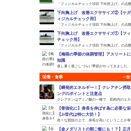
「フィジカルチェック項目:下向肘上げ」の点数が
下向胸上げ 改善エクササイズ②【ケガ
ィジカルチェック用】
「フィジカルチェック項目:下向胸上げ」の点数が
下向胸上げ 改善エクササイズ①【フィ
チェック用】
「フィジカルチェック項目:下向胸上げ」の点数が
【梅雨の季節の体調管理】アスリートに
知識
蒸し暑く過ごしづらい季節がやってきました。そう
栄養・食事
【瞬発的エネルギー！】クレアチン摂取
ングのポイントと注意点
クレアチンはアミノ酸の一種で、筋肉内のエネルギ
【骨強化に】身長を伸ばす為に必要な栄
【Jr世代は特に大切！】
色々な競技の上で、身長が高いということが有利に
【金メダリストの朝ご飯にも！？】正月