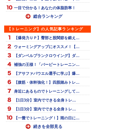
一目で分かる！あなたの体脂肪率！
総合ランキング
【トレーニング】の人気記事ランキング
【爆発力ＵＰ】臀部と股関節を鍛え…
ウォーミングアップにオススメ！【…
【ダンベルプランクロウイング】ダ…
補強の王様！「バーピートレーニン…
【アサファパウエル選手に学ぶ】爆…
【腹筋・体幹強化！】四股踏みトレ…
身近にあるものでトレーニングして…
【1日3分】室内でできる全身トレ…
【1日3分】室内でできる全身トレ…
【一畳でトレーニング！】雨の日に…
続きを全部見る