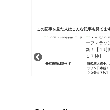
この記事を見た人はこんな記事も見てま
プレイバック日本記録
長友去就は語らず
設楽悠太選手、
200m
ラソン日本新！
００分１７秒】