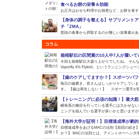
食べるお餅の栄養＆効能
お正月はおせち料理やお雑煮など、お餅を食す機会
【身体の調子を整える】サプリメントア
チ「ZMA」
普段の食事から摂取するのが難しい栄養素がある場
コラム
箱根駅伝の区間賞の10人中7人が履い
今回も箱根駅伝大盛り上がりでしたね。 そんな選
Vaporfly 4% Flyknit」というランニングシュー
【歯のケアしてますか？】スポーツパフ
毎日の歯磨き。皆さんはしっかりケアしていま
す。 【歯は再生しない！】 スポーツ選手が筋
【トレーニングに必須の知識！】最大筋
瞬発系の種目を行っている選手には欠かせない
ニングを組んでいる選手が多いかと思いますが、
【海外大学が証明！】目標達成率が劇的
目標達成率をあげるMACの法則【前回の続き
か？】 MACの法則とは、アイントホーヘン大学