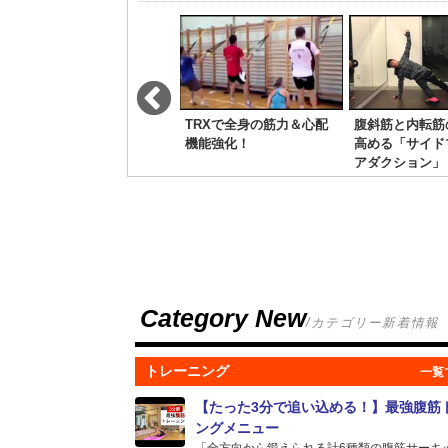
胸筋を立派にしたい方に
TRXで全身の筋力＆心配
腹斜筋と内転筋
おすすめ！インクライン
機能強化！
高める「サイド
ベンチプレス
アダクション」
Category New
/カテゴリー新着情報
トレーニング
【たった3分で追い込める！】最強腹筋
ングメニュー
「全方向から鍛えられる計6種類の腹筋サーキット