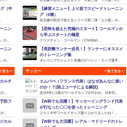
ング（中
【練習メニュー】上り坂でスピードトレーニン
グ（6種）
.
自主練や部活で使えるシリーズ第二弾『上り坂』の...
ーニン
【恐怖を超えた究極のスタート】コールマンか
ら学ぶスタートの極意
...
クリスチャン・コールマン（Christian ...
ーニン
【長距離ランナー必見！】ランナーにオススメ
のトレーニング集
...
オレゴンプロジェクト所属のゲーレン・ラップ選手...
サッカー
カルチ
エムバぺ（フランス代表）はなぜあんなに速い
のか！？[陸上コーチによる解説]
...
先日4年に1度のワールドカップが行われ、日本代...
予防フ
【W杯でも活躍！】サッカーイングランド代表
が行なった〇〇を使ったトレーニング
...
２０１８年ワールドカップ盛り上がりましたね！ ...
ジカル
【W杯でも大活躍】レアル・マドリードのトレ