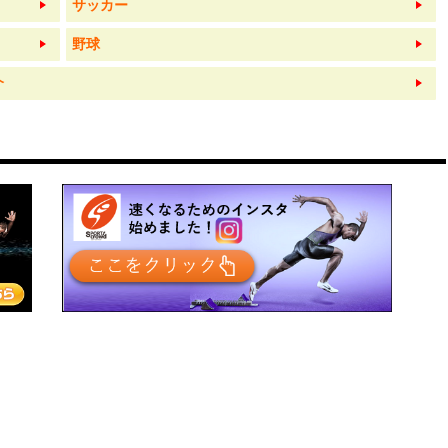
サッカー
野球
介