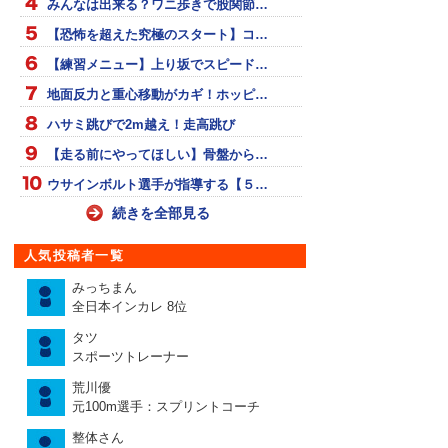
みんなは出来る？ワニ歩きで股関節…
【恐怖を超えた究極のスタート】コ…
【練習メニュー】上り坂でスピード…
地面反力と重心移動がカギ！ホッピ…
ハサミ跳びで2m越え！走高跳び
【走る前にやってほしい】骨盤から…
ウサインボルト選手が指導する【５…
続きを全部見る
人気投稿者一覧
みっちまん
全日本インカレ 8位
タツ
スポーツトレーナー
荒川優
元100m選手：スプリントコーチ
整体さん