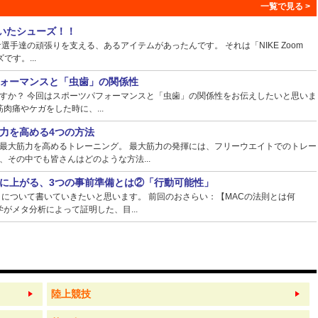
ていたシューズ！！
手達の頑張りを支える、あるアイテムがあったんです。 それは「NIKE Zoom
ズです。...
ォーマンスと「虫歯」の関係性
すか？ 今回はスポーツパフォーマンスと「虫歯」の関係性をお伝えしたいと思いま
肉痛やケガをした時に、...
力を高める4つの方法
最大筋力を高めるトレーニング。 最大筋力の発揮には、フリーウエイトでのトレー
その中でも皆さんはどのような方法...
に上がる、3つの事前準備とは②「行動可能性」
】について書いていきたいと思います。 前回のおさらい：【MACの法則とは何
がメタ分析によって証明した、目...
陸上競技