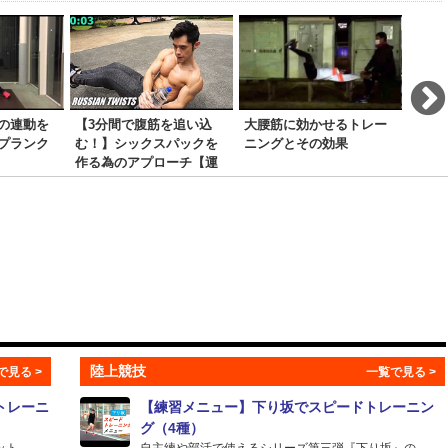
の連動を
【3分間で腹筋を追い込
大腰筋に効かせるトレー
スノ
プランク
む！】シックスパックを
ニングとその効果
ック
作る為のアプローチ【運
動編】
陸上競技
トレーニ
【練習メニュー】下り坂でスピードトレーニン
グ（4種）
...
自主練や部活で使えるシリーズ第三弾『下り坂』の...