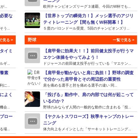
ーニング
...
欧州チャンピオンズリーグ３連覇、今回のW杯でも...
必要な
【世界トップの瞬発力！】メッシ選手のアジリ
ティトレーニング【間も無くW杯開幕！】
...
５度のバロンドール受賞、5回のチャンピオンズリ...
野球
タイミ
【肩甲骨に効果大！！】前田健太投手が行うマ
エケン体操をやってみよう！
...
ドジャースの前田健太投手が行っている「マエケン...
養素
【肩甲骨が動かないと肩に負担！】野球の調査
で分かった肩甲骨とその周辺筋の重要性
...
肩を痛める選手と肘を痛める選手の違い 同...
によく
「投げる」動作中、肩の内部では何が起こって
いるのか？
...
野球のみならず人間の一般的な動作に含まれる「投...
プロー
【ヤクルトスワローズ】秋季キャンプのトレー
ニング
...
体力向上をメインとした「サーキットトレーニング...