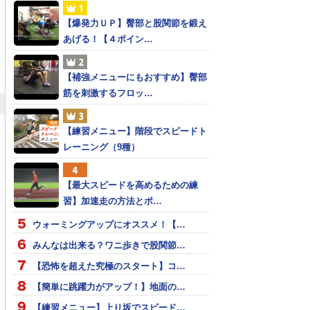
【爆発力ＵＰ】臀部と股関節を鍛え
あげる！【４ポイン…
【補強メニューにもおすすめ】臀部
筋を刺激するフロッ…
【練習メニュー】階段でスピードト
レーニング（9種）
【最大スピードを高めるための練
習】加速走の方法とポ…
ウォーミングアップにオススメ！【…
みんなは出来る？ワニ歩きで股関節…
【恐怖を超えた究極のスタート】コ…
【簡単に跳躍力がアップ！】地面の…
【練習メニュー】上り坂でスピード…