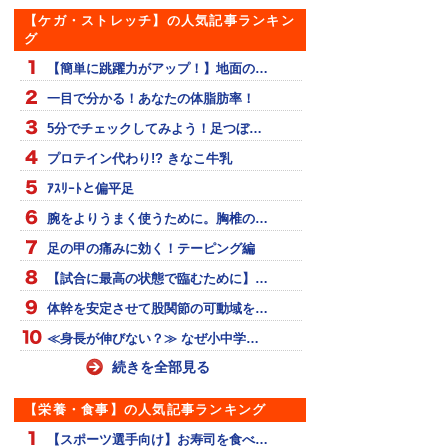
【ケガ・ストレッチ】の人気記事ランキン
グ
【簡単に跳躍力がアップ！】地面の…
一目で分かる！あなたの体脂肪率！
5分でチェックしてみよう！足つぼ…
プロテイン代わり!? きなこ牛乳
ｱｽﾘｰﾄと偏平足
腕をよりうまく使うために。胸椎の…
足の甲の痛みに効く！テーピング編
【試合に最高の状態で臨むために】…
体幹を安定させて股関節の可動域を…
≪身長が伸びない？≫ なぜ小中学…
続きを全部見る
【栄養・食事】の人気記事ランキング
【スポーツ選手向け】お寿司を食べ…