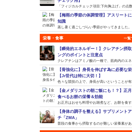
チェック用】
「フィジカルチェック項目:下向胸上げ」の点数が
【梅雨の季節の体調管理】アスリートに
知識
蒸し暑く過ごしづらい季節がやってきました。そう
栄養・食事
【瞬発的エネルギー！】クレアチン摂取
ングのポイントと注意点
クレアチンはアミノ酸の一種で、筋肉内のエネルギ
【骨強化に】身長を伸ばす為に必要な栄
【Jr世代は特に大切！】
色々な競技の上で、身長が高いということが有利に
【金メダリストの朝ご飯にも！？】正月
食べるお餅の栄養＆効能
お正月はおせち料理やお雑煮など、お餅を食す機会
【身体の調子を整える】サプリメントア
チ「ZMA」
普段の食事から摂取するのが難しい栄養素がある場