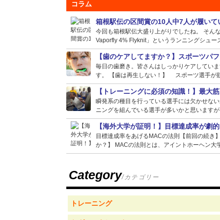
コラム
箱根駅伝の区間賞の10人中7人が履い
今回も箱根駅伝大盛り上がりでしたね。 そんな選
Vaporfly 4% Flyknit」というランニングシュー
【歯のケアしてますか？】スポーツパフ
毎日の歯磨き。皆さんはしっかりケアしていま
す。 【歯は再生しない！】 スポーツ選手が筋
【トレーニングに必須の知識！】最大筋
瞬発系の種目を行っている選手には欠かせない
ニングを組んでいる選手が多いかと思いますが、
【海外大学が証明！】目標達成率が劇的
目標達成率をあげるMACの法則【前回の続き
か？】 MACの法則とは、アイントホーヘン大学
Category
/カテゴリー
トレーニング