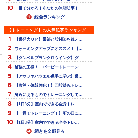
一目で分かる！あなたの体脂肪率！
総合ランキング
【トレーニング】の人気記事ランキング
ーボード 基本テクニ
外で走るのと何が違う
夢の8パックメニュー
【爆発力ＵＰ】臀部と股関節を鍛え…
の？ランニングマシーン
ウォーミングアップにオススメ！【…
で走ることの利点
【ダンベルプランクロウイング】ダ…
補強の王様！「バーピートレーニン…
【アサファパウエル選手に学ぶ】爆…
【腹筋・体幹強化！】四股踏みトレ…
身近にあるものでトレーニングして…
【1日3分】室内でできる全身トレ…
【一畳でトレーニング！】雨の日に…
【1日3分】室内でできる全身トレ…
続きを全部見る