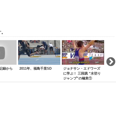
す。
記録から
2011年、福島千里SD
ジョナサン・エドワーズ
股関
に学ぶ！ 三段跳 “水切り
作を
ジャンプ”の極意①
つけ