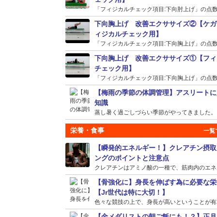
「フィジカルチェック項目:下向肘上げ」の点数が
下向胸上げ 改善エクササイズ②【ケガ
ィジカルチェック用】
「フィジカルチェック項目:下向胸上げ」の点数が
下向胸上げ 改善エクササイズ①【フィ
チェック用】
「フィジカルチェック項目:下向胸上げ」の点数が
【梅雨の季節の体調管理】アスリートに
知識
蒸し暑く過ごしづらい季節がやってきました。そう
栄養・食事
【瞬発的エネルギー！】クレアチン摂取
ングのポイントと注意点
クレアチンはアミノ酸の一種で、筋肉内のエネルギ
【骨強化に】身長を伸ばす為に必要な栄
【Jr世代は特に大切！】
色々な競技の上で、身長が高いということが有利に
【金メダリストの朝ご飯にも！？】正月