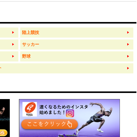
陸上競技
サッカー
野球
介