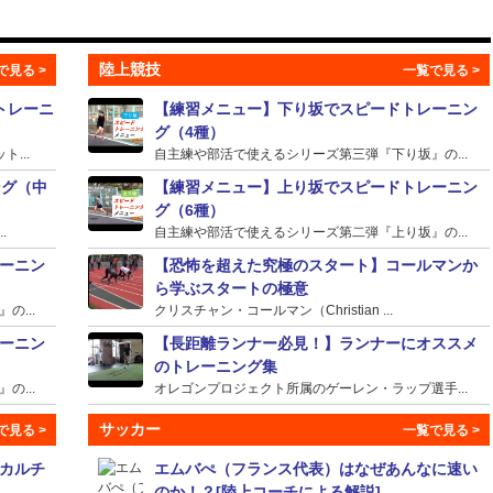
陸上競技
トレーニ
【練習メニュー】下り坂でスピードトレーニン
グ（4種）
...
自主練や部活で使えるシリーズ第三弾『下り坂』の...
ング（中
【練習メニュー】上り坂でスピードトレーニン
グ（6種）
.
自主練や部活で使えるシリーズ第二弾『上り坂』の...
ーニン
【恐怖を超えた究極のスタート】コールマンか
ら学ぶスタートの極意
...
クリスチャン・コールマン（Christian ...
ーニン
【長距離ランナー必見！】ランナーにオススメ
のトレーニング集
...
オレゴンプロジェクト所属のゲーレン・ラップ選手...
サッカー
カルチ
エムバぺ（フランス代表）はなぜあんなに速い
のか！？[陸上コーチによる解説]