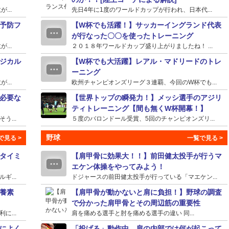
...
先日4年に1度のワールドカップが行われ、日本代...
予防フ
【W杯でも活躍！】サッカーイングランド代表
が行なった〇〇を使ったトレーニング
...
２０１８年ワールドカップ盛り上がりましたね！ ...
ジカル
【W杯でも大活躍】レアル・マドリードのトレ
ーニング
...
欧州チャンピオンズリーグ３連覇、今回のW杯でも...
必要な
【世界トップの瞬発力！】メッシ選手のアジリ
ティトレーニング【間も無くW杯開幕！】
...
５度のバロンドール受賞、5回のチャンピオンズリ...
野球
タイミ
【肩甲骨に効果大！！】前田健太投手が行うマ
エケン体操をやってみよう！
...
ドジャースの前田健太投手が行っている「マエケン...
養素
【肩甲骨が動かないと肩に負担！】野球の調査
で分かった肩甲骨とその周辺筋の重要性
...
肩を痛める選手と肘を痛める選手の違い 同...
によく
「投げる」動作中、肩の内部では何が起こって