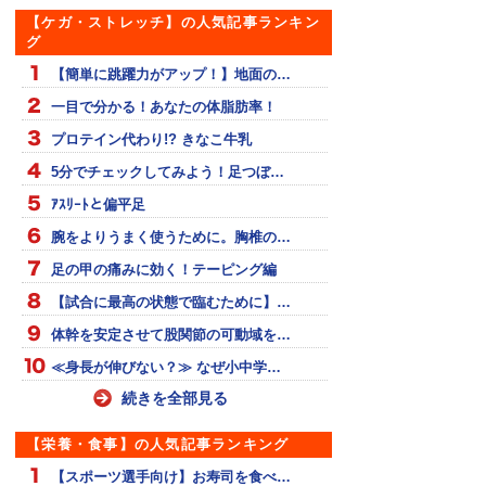
【ケガ・ストレッチ】の人気記事ランキン
グ
【簡単に跳躍力がアップ！】地面の…
一目で分かる！あなたの体脂肪率！
プロテイン代わり!? きなこ牛乳
5分でチェックしてみよう！足つぼ…
ｱｽﾘｰﾄと偏平足
腕をよりうまく使うために。胸椎の…
足の甲の痛みに効く！テーピング編
【試合に最高の状態で臨むために】…
体幹を安定させて股関節の可動域を…
≪身長が伸びない？≫ なぜ小中学…
続きを全部見る
【栄養・食事】の人気記事ランキング
【スポーツ選手向け】お寿司を食べ…