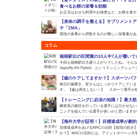
食べるお餅の栄養＆効能
お正月はおせち料理やお雑煮など、お餅を食す機会
【身体の調子を整える】サプリメントア
チ「ZMA」
普段の食事から摂取するのが難しい栄養素がある場
コラム
箱根駅伝の区間賞の10人中7人が履い
今回も箱根駅伝大盛り上がりでしたね。 そんな選
Vaporfly 4% Flyknit」というランニングシュー
【歯のケアしてますか？】スポーツパフ
毎日の歯磨き。皆さんはしっかりケアしていま
す。 【歯は再生しない！】 スポーツ選手が筋
【トレーニングに必須の知識！】最大筋
瞬発系の種目を行っている選手には欠かせない
ニングを組んでいる選手が多いかと思いますが、
【海外大学が証明！】目標達成率が劇的
目標達成率をあげるMACの法則【前回の続き
か？】 MACの法則とは、アイントホーヘン大学