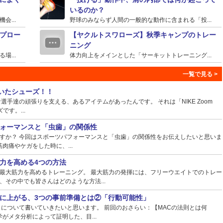
いるのか？
...
野球のみならず人間の一般的な動作に含まれる「投...
プロー
【ヤクルトスワローズ】秋季キャンプのトレー
ニング
...
体力向上をメインとした「サーキットトレーニング...
ていたシューズ！！
手達の頑張りを支える、あるアイテムがあったんです。 それは「NIKE Zoom
ズです。...
ォーマンスと「虫歯」の関係性
すか？ 今回はスポーツパフォーマンスと「虫歯」の関係性をお伝えしたいと思いま
肉痛やケガをした時に、...
力を高める4つの方法
最大筋力を高めるトレーニング。 最大筋力の発揮には、フリーウエイトでのトレー
その中でも皆さんはどのような方法...
に上がる、3つの事前準備とは②「行動可能性」
】について書いていきたいと思います。 前回のおさらい：【MACの法則とは何
がメタ分析によって証明した、目...