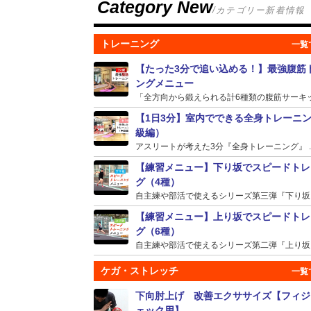
Category New
/カテゴリー新着情報
トレーニング
【たった3分で追い込める！】最強腹筋
ングメニュー
「全方向から鍛えられる計6種類の腹筋サーキット
【1日3分】室内でできる全身トレーニ
級編）
アスリートが考えた3分『全身トレーニング』 ..
【練習メニュー】下り坂でスピードトレ
グ（4種）
自主練や部活で使えるシリーズ第三弾『下り坂』の
【練習メニュー】上り坂でスピードトレ
グ（6種）
自主練や部活で使えるシリーズ第二弾『上り坂』の
ケガ・ストレッチ
下向肘上げ 改善エクササイズ【フィジ
ェック用】