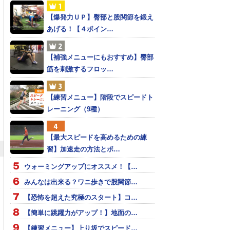
【爆発力ＵＰ】臀部と股関節を鍛え
あげる！【４ポイン…
【補強メニューにもおすすめ】臀部
筋を刺激するフロッ…
【練習メニュー】階段でスピードト
レーニング（9種）
【最大スピードを高めるための練
習】加速走の方法とポ…
ウォーミングアップにオススメ！【…
みんなは出来る？ワニ歩きで股関節…
【恐怖を超えた究極のスタート】コ…
【簡単に跳躍力がアップ！】地面の…
【練習メニュー】上り坂でスピード…