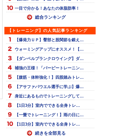
一目で分かる！あなたの体脂肪率！
総合ランキング
【トレーニング】の人気記事ランキング
【爆発力ＵＰ】臀部と股関節を鍛え…
ウォーミングアップにオススメ！【…
【ダンベルプランクロウイング】ダ…
補強の王様！「バーピートレーニン…
【腹筋・体幹強化！】四股踏みトレ…
節の速い切り替え動
より強い軸をつくる、片
跳躍選手必見！”ピスト
【アサファパウエル選手に学ぶ】爆…
ギャロップ走で身に
足ハードルジャンプ
スクワット”で臀部の爆
よう！
力をつける！
身近にあるものでトレーニングして…
【1日3分】室内でできる全身トレ…
【一畳でトレーニング！】雨の日に…
【1日3分】室内でできる全身トレ…
続きを全部見る