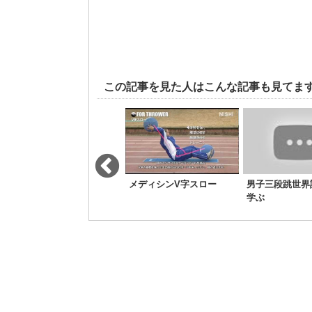
この記事を見た人はこんな記事も見てま
動画で振り返る”なんば走
メディシンV字スロー
男子三段跳世界
法”
学ぶ