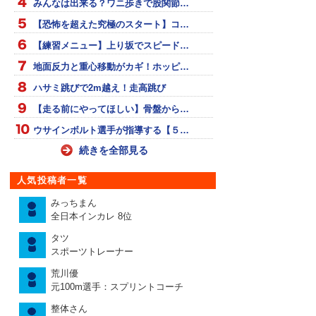
みんなは出来る？ワニ歩きで股関節…
【恐怖を超えた究極のスタート】コ…
【練習メニュー】上り坂でスピード…
地面反力と重心移動がカギ！ホッピ…
ハサミ跳びで2m越え！走高跳び
【走る前にやってほしい】骨盤から…
ウサインボルト選手が指導する【５…
続きを全部見る
人気投稿者一覧
みっちまん
全日本インカレ 8位
タツ
スポーツトレーナー
荒川優
元100m選手：スプリントコーチ
整体さん