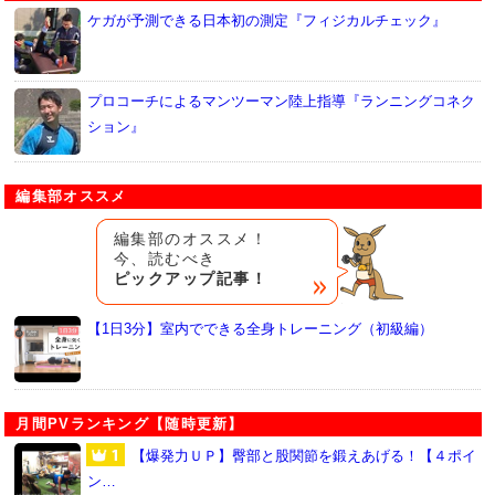
ケガが予測できる日本初の測定『フィジカルチェック』
プロコーチによるマンツーマン陸上指導『ランニングコネク
ション』
編集部オススメ
編集部のオススメ！
今、読むべき
ピックアップ記事！
【1日3分】室内でできる全身トレーニング（初級編）
月間PVランキング【随時更新】
【爆発力ＵＰ】臀部と股関節を鍛えあげる！【４ポイ
ン…