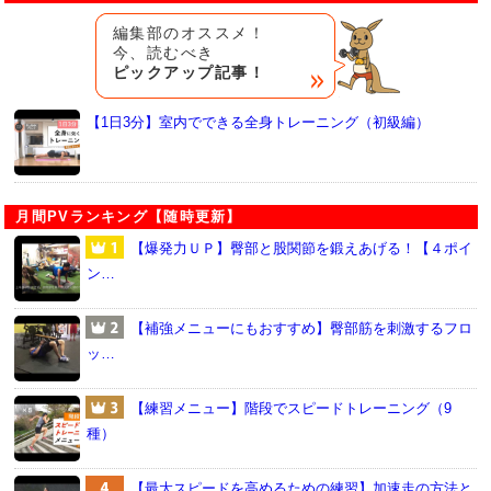
編集部のオススメ！
今、読むべき
ピックアップ記事！
【1日3分】室内でできる全身トレーニング（初級編）
月間PVランキング【随時更新】
【爆発力ＵＰ】臀部と股関節を鍛えあげる！【４ポイ
ン…
【補強メニューにもおすすめ】臀部筋を刺激するフロ
ッ…
【練習メニュー】階段でスピードトレーニング（9
種）
【最大スピードを高めるための練習】加速走の方法と