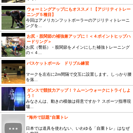
ウォーミングアップにもオススメ！【アジリティトレー
ニング５種目】
今回はアメリカンフットボーラーのアジリティトレーニ
ングを...
お尻・股関節の補強兼アップに！＜４ポイントヒップハ
ードリング＞
お尻（臀筋）・股関節をメインにした補強トレーニング
の＜４...
バスケットボール ドリブル練習
マークを左右に2m間隔で交互に設置します。しっかり腰
を落...
ダンスで競技力アップ！？ムーンウォークにトライしよ
う！
みなさんは、動きの模倣は得意ですか？ スポーツ指導現
場...
“海外で話題”自重トレ
日本では道具を使わない、いわゆる「自重トレ」はなぜ