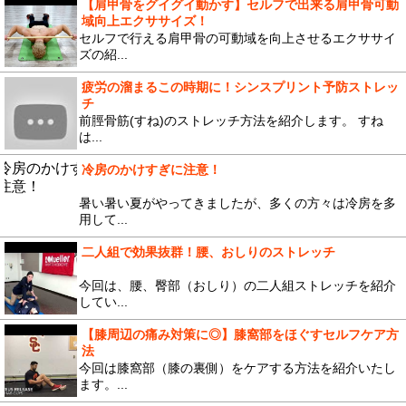
【肩甲骨をグイグイ動かす】セルフで出来る肩甲骨可動
域向上エクササイズ！
セルフで行える肩甲骨の可動域を向上させるエクササイ
ズの紹...
疲労の溜まるこの時期に！シンスプリント予防ストレッ
チ
前脛骨筋(すね)のストレッチ方法を紹介します。 すね
は...
冷房のかけすぎに注意！
暑い暑い夏がやってきましたが、多くの方々は冷房を多
用して...
二人組で効果抜群！腰、おしりのストレッチ
今回は、腰、臀部（おしり）の二人組ストレッチを紹介
してい...
【膝周辺の痛み対策に◎】膝窩部をほぐすセルフケア方
法
今回は膝窩部（膝の裏側）をケアする方法を紹介いたし
ます。...