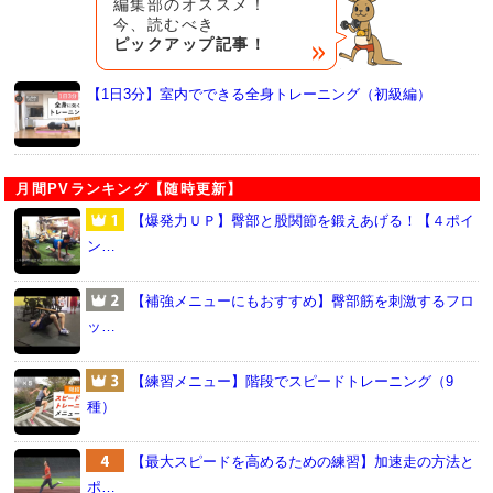
編集部のオススメ！
今、読むべき
ピックアップ記事！
【1日3分】室内でできる全身トレーニング（初級編）
月間PVランキング【随時更新】
【爆発力ＵＰ】臀部と股関節を鍛えあげる！【４ポイ
ン…
【補強メニューにもおすすめ】臀部筋を刺激するフロ
ッ…
【練習メニュー】階段でスピードトレーニング（9
種）
【最大スピードを高めるための練習】加速走の方法と
ポ…