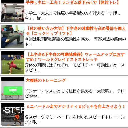
手押し車に一工夫！ランダム落下ver.で【体幹トレ】
小学生～大人まで幅広い年齢層の方が行える「手押し
車」。皆...
【体の使い方が大切】下半身の連動性を高め臀部を鍛え
る【コックヒップリフト】
今回は股関節屈筋群の連動性を高め、 臀部周辺の筋肉の
ト...
【上半身&下半身の可動域獲得】ウォームアップにおす
すめ！ワールドグレイテストストレッチ
身体の関節にはそれぞれ「モビリティ：可動性」と「ス
タビリ...
大腰筋のトレーニング
インナーマッスルとして注目を集める「大腰筋」。テレ
ビやや...
ミニハードル走でアジリティ＆ピッチを向上させよう！
各スポーツでミニハードルを用いたスピードトレーニン
グが取...