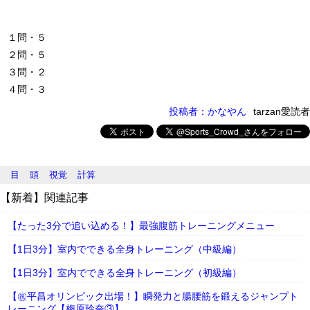
１問・５
２問・５
３問・２
４問・３
投稿者：かなやん
tarzan愛読者
目
頭
視覚
計算
【新着】関連記事
【たった3分で追い込める！】最強腹筋トレーニングメニュー
【1日3分】室内でできる全身トレーニング（中級編）
【1日3分】室内でできる全身トレーニング（初級編）
【㊗平昌オリンピック出場！】瞬発力と腸腰筋を鍛えるジャンプト
レーニング【梅原玲奈③】