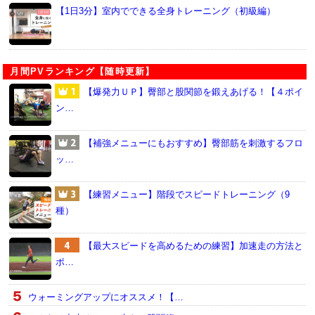
【1日3分】室内でできる全身トレーニング（初級編）
月間PVランキング【随時更新】
【爆発力ＵＰ】臀部と股関節を鍛えあげる！【４ポイ
ン…
【補強メニューにもおすすめ】臀部筋を刺激するフロ
ッ…
【練習メニュー】階段でスピードトレーニング（9
種）
【最大スピードを高めるための練習】加速走の方法と
ポ…
ウォーミングアップにオススメ！【…