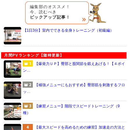
編集部のオススメ！
今、読むべき
ピックアップ記事！
【1日3分】室内でできる全身トレーニング（初級編）
月間PVランキング【随時更新】
【爆発力ＵＰ】臀部と股関節を鍛えあげる！【４ポイ
ン…
【補強メニューにもおすすめ】臀部筋を刺激するフロ
ッ…
【練習メニュー】階段でスピードトレーニング（9
種）
【最大スピードを高めるための練習】加速走の方法と