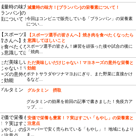
減量時の味方！[ブランパン]の栄養素について！
今回はコンビニで販売している「ブランパン」の栄養素
につい...
【スポーツ選手の皆さんへ】焼き肉を食べたくなったら
意識してほしいこと
スポーツ選手の皆さん！練習を頑張った後や試合の後に
「焼肉...
ただ美味しいだけじゃない！マヨネーズの意外な栄養と
効能
ポテトサラダやツナマヨおにぎり、また野菜に直接かけ
るなど...
グルタミン 摂取
グルタミンの効果を前回の記事で書きました！免疫力ア
ップ、...
安価で栄養も豊富！？実はすごい「もやし」の栄養素と
注意点
スーパーで安く売られている「もやし」！ 地域にもより
ま...