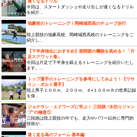
速くなるドリル
今回は、スタートダッシュや走り出しが速くなるドリル
を紹介...
強豪校のトレーニング！岡崎城西高のチューブ歩行
陸上競技の強豪高校、岡崎城西高校のトレーニングをご
紹介し...
【下半身強化におすすめ】股関節の機能を高める！「片
足スクワット集」
今回は片足で下半身を鍛えるトレーニングを紹介いたし
ます。...
トップ選手のトレーニングを参考にしてみよう！【ウサ
イン・ボルト選手】
陸上男子１００ｍ、２００ｍ、４×１００ｍＲの世界記録
を保...
ジョナサン・エドワーズに学ぶ！ 三段跳 “水切りジャン
プ”の極意①
三段跳は陸上競技の中でも、走力やパワー以外に専門的
技術が...
速く走る為のフォーム 基本編