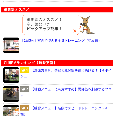
編集部オススメ
編集部のオススメ！
今、読むべき
ピックアップ記事！
【1日3分】室内でできる全身トレーニング（初級編）
月間PVランキング【随時更新】
【爆発力ＵＰ】臀部と股関節を鍛えあげる！【４ポイ
ン…
【補強メニューにもおすすめ】臀部筋を刺激するフロ
ッ…
【練習メニュー】階段でスピードトレーニング（9
種）