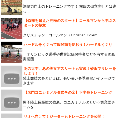
調整力向上のトレーニングです！ 前回の倒立歩行とは違
っ...
【恐怖を超えた究極のスタート】コールマンから学ぶス
タートの極意
クリスチャン・コールマン（Christian Colem...
ハードルをくぐって股関節を使おう！ハードルくぐり
オリンピック選手や世界記録保持者などを有する強豪
実業団...
あの大学、あの美女アスリートも実践！砂浜でリレーを
しよう！
陸上競技の冬といえば、長い長い冬季練習がイメージで
きます...
【名門コニカミノルタ式その②】下半身トレーニング
男子陸上長距離の強豪、コニカミノルタという実業団チ
ームを...
リオへ向けて！ジーターもトレーニングを公開！