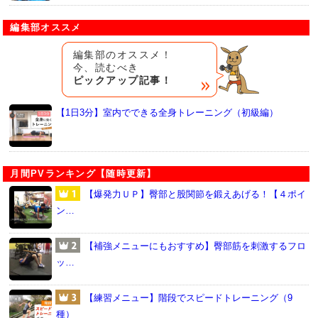
編集部オススメ
編集部のオススメ！
今、読むべき
ピックアップ記事！
【1日3分】室内でできる全身トレーニング（初級編）
月間PVランキング【随時更新】
【爆発力ＵＰ】臀部と股関節を鍛えあげる！【４ポイ
ン…
【補強メニューにもおすすめ】臀部筋を刺激するフロ
ッ…
【練習メニュー】階段でスピードトレーニング（9
種）