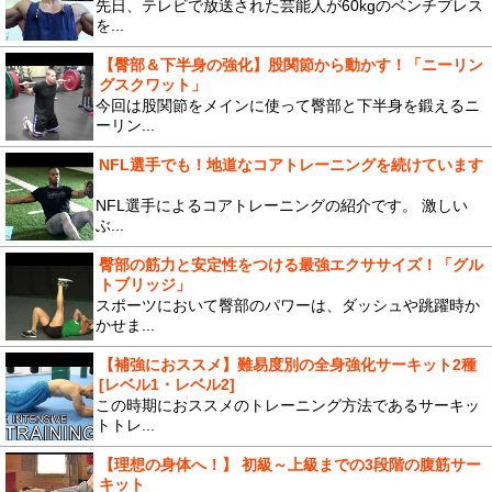
先日、テレビで放送された芸能人が60kgのベンチプレス
を...
【臀部＆下半身の強化】股関節から動かす！「ニーリン
グスクワット」
今回は股関節をメインに使って臀部と下半身を鍛えるニ
ーリン...
NFL選手でも！地道なコアトレーニングを続けています
NFL選手によるコアトレーニングの紹介です。 激しい
ぶ...
臀部の筋力と安定性をつける最強エクササイズ！「グル
トブリッジ」
スポーツにおいて臀部のパワーは、ダッシュや跳躍時か
かせま...
【補強におススメ】難易度別の全身強化サーキット2種
[レベル1・レベル2]
この時期におススメのトレーニング方法であるサーキッ
トトレ...
【理想の身体へ！】 初級～上級までの3段階の腹筋サー
キット