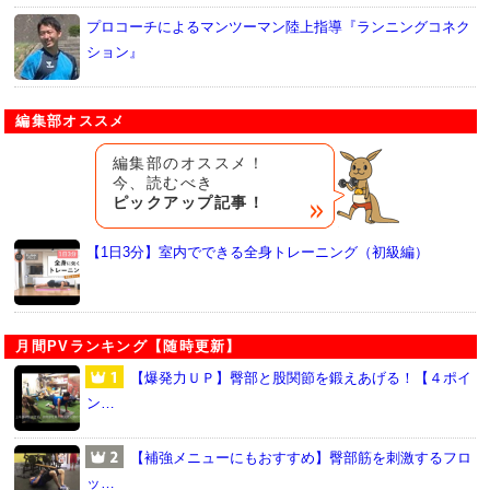
プロコーチによるマンツーマン陸上指導『ランニングコネク
ション』
編集部オススメ
編集部のオススメ！
今、読むべき
ピックアップ記事！
【1日3分】室内でできる全身トレーニング（初級編）
月間PVランキング【随時更新】
【爆発力ＵＰ】臀部と股関節を鍛えあげる！【４ポイ
ン…
【補強メニューにもおすすめ】臀部筋を刺激するフロ
ッ…