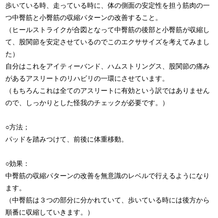
歩いている時、走っている時に、体の側面の安定性を担う筋肉の一
つ中臀筋と小臀筋の収縮パターンの改善すること。
（ヒールストライクが合図となって中臀筋の後部と小臀筋が収縮し
て、股関節を安定させているのでこのエクササイズを考えてみまし
た）
自分はこれをアイティーバンド、ハムストリングス、股関節の痛み
があるアスリートのリハビリの一環にさせています。
（もちろんこれは全てのアスリートに有効という訳ではありません
ので、しっかりとした怪我のチェックが必要です。）
○方法；
パッドを踏みつけて、前後に体重移動。
○効果：
中臀筋の収縮パターンの改善を無意識のレベルで行えるようになり
ます。
（中臀筋は３つの部分に分かれていて、歩いている時には後方から
順番に収縮していきます。）