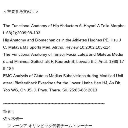
＜主要参考文献：＞
The Functional Anatomy of Hip Abductors Al-Hayani A Folia Morpho
l. 68(2);2009;98-103
Hip Anatomy and Biomechanics in the Athletes Hughes PE, Hsu J
C, Matava MJ Sports Med. Atrtho. Review 10:2002:103-114
The Functional Anatomy of Tensor Facia Latea and Gluteus Mediu
s and Minimus Gottschalk F, Kourosh S, Leveau B J. Anat. 1989 17
9-189
EMG Analysis of Gluteus Medius Subdivisions during Modified Unil
ateral Biofeedback Exercises for the Lower Limbs Heo HJ, An Dh,
Yoo WG, Oh JS, J. Phys. There. Sri. 25:85-88: 2013
***********************************************************************
筆者：
佐々木優一
マレーシア オリンピック代表チームトレーナー