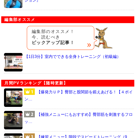
ション』
編集部オススメ
編集部のオススメ！
今、読むべき
ピックアップ記事！
【1日3分】室内でできる全身トレーニング（初級編）
月間PVランキング【随時更新】
【爆発力ＵＰ】臀部と股関節を鍛えあげる！【４ポイ
ン…
【補強メニューにもおすすめ】臀部筋を刺激するフロ
ッ…
【練習メニュー】階段でスピードトレーニング（9