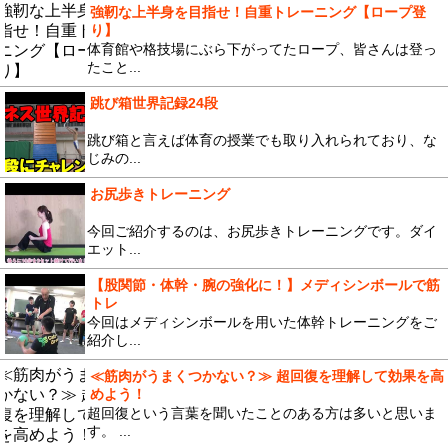
強靭な上半身を目指せ！自重トレーニング【ロープ登
り】
体育館や格技場にぶら下がってたロープ、皆さんは登っ
たこと...
跳び箱世界記録24段
跳び箱と言えば体育の授業でも取り入れられており、な
じみの...
お尻歩きトレーニング
今回ご紹介するのは、お尻歩きトレーニングです。ダイ
エット...
【股関節・体幹・腕の強化に！】メディシンボールで筋
トレ
今回はメディシンボールを用いた体幹トレーニングをご
紹介し...
≪筋肉がうまくつかない？≫ 超回復を理解して効果を高
めよう！
超回復という言葉を聞いたことのある方は多いと思いま
す。 ...