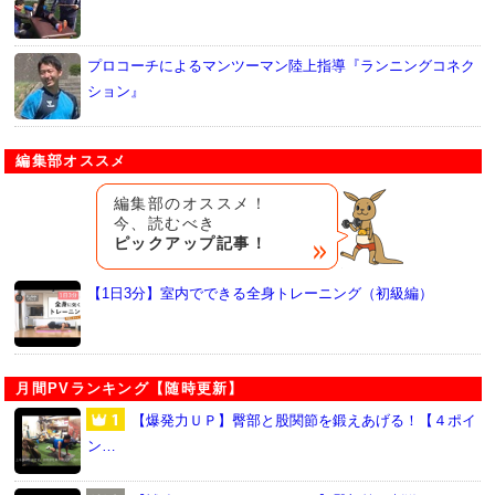
プロコーチによるマンツーマン陸上指導『ランニングコネク
ション』
編集部オススメ
編集部のオススメ！
今、読むべき
ピックアップ記事！
【1日3分】室内でできる全身トレーニング（初級編）
月間PVランキング【随時更新】
【爆発力ＵＰ】臀部と股関節を鍛えあげる！【４ポイ
ン…