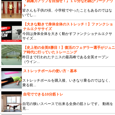
『跳躍力アップを目指せ！』１０分なわ跳びワークアウ
ト
皆さんも子供の頃、小学校でやったこともあるのではな
いでし...
【大きな動きで身体全体のストレッチ！】ファンクショ
ナルエクササイズ
今回は身体全体を大きく動かすファンクショナルエクサ
サイズ...
【史上初の全英8勝目！】復活のフェデラー選手がジュニ
ア時代に行っていたトレーニング
昨日まで行われたテニスの最高峰である全英オープン
（ウイン...
ストレッチポールの使い方・基本
ストレッチポールを購入後、いきなり乗るのではなく、
乗る前...
自宅でできる10分筋トレ
自宅の狭いスペースで出来る全身の筋トレです。 動画を
見...