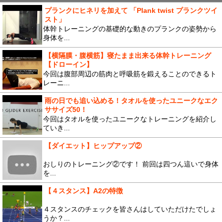
プランクにヒネリを加えて 「Plank twist プランクツイ
スト」
体幹トレーニングの基礎的な動きのプランクの姿勢から
身体を...
【横隔膜・腹横筋】寝たまま出来る体幹トレーニング
【ドローイン】
今回は腹部周辺の筋肉と呼吸筋を鍛えることのできるト
レーニ...
雨の日でも追い込める！タオルを使ったユニークなエク
ササイズ50！
今回はタオルを使ったユニークなトレーニングを紹介し
ていき...
【ダイエット】ヒップアップ②
おしりのトレーニング②です！ 前回は四つん這いで身体
を...
【４スタンス】A2の特徴
４スタンスのチェックを皆さんはしていただけたでしょ
うか？...