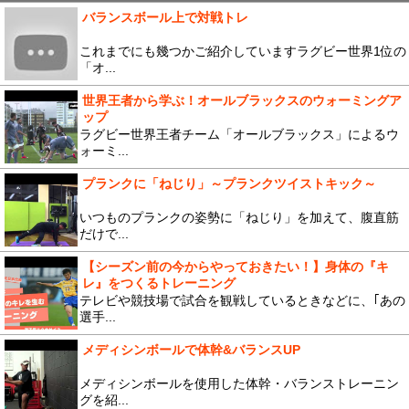
バランスボール上で対戦トレ
これまでにも幾つかご紹介していますラグビー世界1位の
「オ...
世界王者から学ぶ！オールブラックスのウォーミングア
ップ
ラグビー世界王者チーム「オールブラックス」によるウ
ォーミ...
プランクに「ねじり」～プランクツイストキック～
いつものプランクの姿勢に「ねじり」を加えて、腹直筋
だけで...
【シーズン前の今からやっておきたい！】身体の『キ
レ』をつくるトレーニング
テレビや競技場で試合を観戦しているときなどに、｢あの
選手...
メディシンボールで体幹&バランスUP
メディシンボールを使用した体幹・バランストレーニン
グを紹...