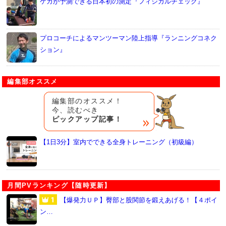
ケガが予測できる日本初の測定『フィジカルチェック』
プロコーチによるマンツーマン陸上指導『ランニングコネク
ション』
編集部オススメ
編集部のオススメ！
今、読むべき
ピックアップ記事！
【1日3分】室内でできる全身トレーニング（初級編）
月間PVランキング【随時更新】
【爆発力ＵＰ】臀部と股関節を鍛えあげる！【４ポイ
ン…