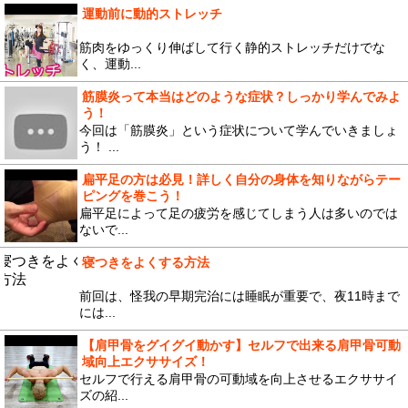
運動前に動的ストレッチ
筋肉をゆっくり伸ばして行く静的ストレッチだけでな
く、運動...
筋膜炎って本当はどのような症状？しっかり学んでみよ
う！
今回は「筋膜炎」という症状について学んでいきましょ
う！ ...
扁平足の方は必見！詳しく自分の身体を知りながらテー
ピングを巻こう！
扁平足によって足の疲労を感じてしまう人は多いのでは
ないで...
寝つきをよくする方法
前回は、怪我の早期完治には睡眠が重要で、夜11時まで
には...
【肩甲骨をグイグイ動かす】セルフで出来る肩甲骨可動
域向上エクササイズ！
セルフで行える肩甲骨の可動域を向上させるエクササイ
ズの紹...