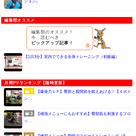
ション』
編集部オススメ
編集部のオススメ！
今、読むべき
ピックアップ記事！
【1日3分】室内でできる全身トレーニング（初級編）
月間PVランキング【随時更新】
【爆発力ＵＰ】臀部と股関節を鍛えあげる！【４ポイ
ン…
【補強メニューにもおすすめ】臀部筋を刺激するフロ
ッ…
【練習メニュー】階段でスピードトレーニング（9