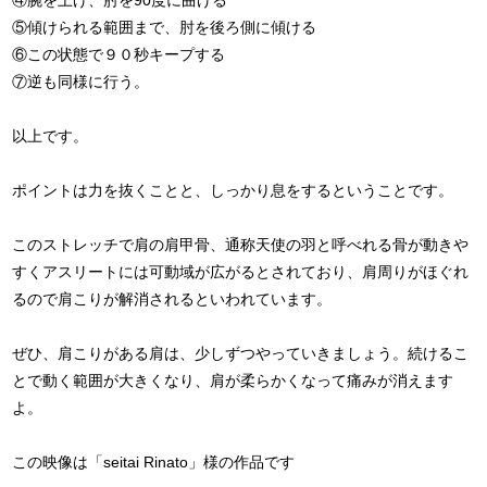
④腕を上げ、肘を90度に曲げる
⑤傾けられる範囲まで、肘を後ろ側に傾ける
⑥この状態で９０秒キープする
⑦逆も同様に行う。
以上です。
ポイントは力を抜くことと、しっかり息をするということです。
このストレッチで肩の肩甲骨、通称天使の羽と呼べれる骨が動きや
すくアスリートには可動域が広がるとされており、肩周りがほぐれ
るので肩こりが解消されるといわれています。
ぜひ、肩こりがある肩は、少しずつやっていきましょう。続けるこ
とで動く範囲が大きくなり、肩が柔らかくなって痛みが消えます
よ。
この映像は「seitai Rinato」様の作品です