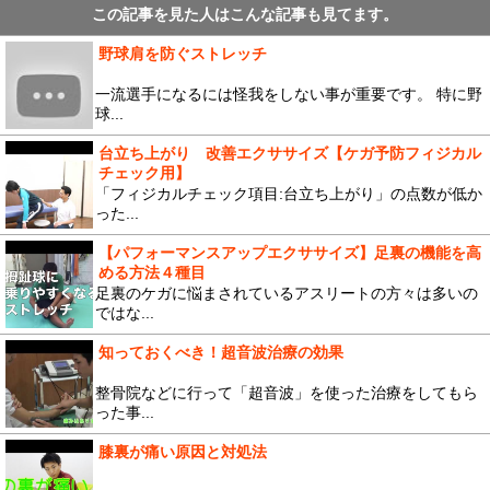
この記事を見た人はこんな記事も見てます。
野球肩を防ぐストレッチ
一流選手になるには怪我をしない事が重要です。 特に野
球...
台立ち上がり 改善エクササイズ【ケガ予防フィジカル
チェック用】
「フィジカルチェック項目:台立ち上がり」の点数が低か
った...
【パフォーマンスアップエクササイズ】足裏の機能を高
める方法４種目
足裏のケガに悩まされているアスリートの方々は多いの
ではな...
知っておくべき！超音波治療の効果
整骨院などに行って「超音波」を使った治療をしてもら
った事...
膝裏が痛い原因と対処法