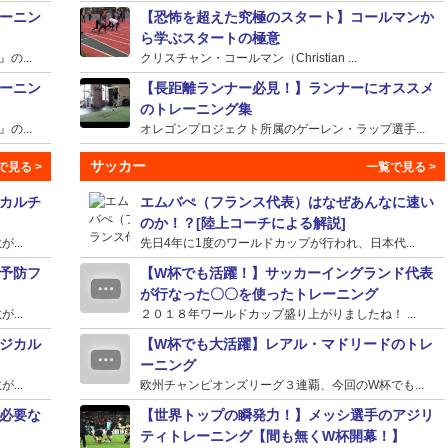
ーニン
【恐怖を超えた究極のスタート】コールマンか
ら学ぶスタートの極意
...
クリスチャン・コールマン（Christian ...
ーニン
【長距離ランナー必見！】ランナーにオススメ
のトレーニング集
...
オレゴンプロジェクト所属のゲーレン・ラップ選手...
サッカー
カルチ
エムバぺ（フランス代表）はなぜあんなに速い
のか！？[陸上コーチによる解説]
...
先日4年に1度のワールドカップが行われ、日本代...
予防フ
【W杯でも活躍！】サッカーイングランド代表
が行なった〇〇を使ったトレーニング
...
２０１８年ワールドカップ盛り上がりましたね！ ...
ジカル
【W杯でも大活躍】レアル・マドリードのトレ
ーニング
...
欧州チャンピオンズリーグ３連覇、今回のW杯でも...
必要な
【世界トップの瞬発力！】メッシ選手のアジリ
ティトレーニング【間も無くW杯開幕！】