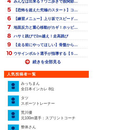
みんなは出来る？ワニ歩きで股関節…
【恐怖を超えた究極のスタート】コ…
【練習メニュー】上り坂でスピード…
地面反力と重心移動がカギ！ホッピ…
ハサミ跳びで2m越え！走高跳び
【走る前にやってほしい】骨盤から…
ウサインボルト選手が指導する【５…
続きを全部見る
人気投稿者一覧
みっちまん
全日本インカレ 8位
タツ
スポーツトレーナー
荒川優
元100m選手：スプリントコーチ
整体さん