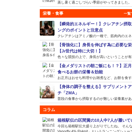
蒸し暑く過ごしづらい季節がやってきました。そう
栄養・食事
【瞬発的エネルギー！】クレアチン摂取
ングのポイントと注意点
クレアチンはアミノ酸の一種で、筋肉内のエネルギ
【骨強化に】身長を伸ばす為に必要な栄
【Jr世代は特に大切！】
色々な競技の上で、身長が高いということが有利に
【金メダリストの朝ご飯にも！？】正月
食べるお餅の栄養＆効能
お正月はおせち料理やお雑煮など、お餅を食す機会
【身体の調子を整える】サプリメントア
チ「ZMA」
普段の食事から摂取するのが難しい栄養素がある場
コラム
箱根駅伝の区間賞の10人中7人が履い
今回も箱根駅伝大盛り上がりでしたね。 そんな選
Vaporfly 4% Flyknit」というランニングシュー