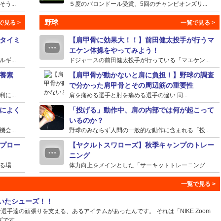
...
５度のバロンドール受賞、5回のチャンピオンズリ...
野球
タイミ
【肩甲骨に効果大！！】前田健太投手が行うマ
エケン体操をやってみよう！
...
ドジャースの前田健太投手が行っている「マエケン...
養素
【肩甲骨が動かないと肩に負担！】野球の調査
で分かった肩甲骨とその周辺筋の重要性
...
肩を痛める選手と肘を痛める選手の違い 同...
によく
「投げる」動作中、肩の内部では何が起こって
いるのか？
...
野球のみならず人間の一般的な動作に含まれる「投...
プロー
【ヤクルトスワローズ】秋季キャンプのトレー
ニング
...
体力向上をメインとした「サーキットトレーニング...
ていたシューズ！！
手達の頑張りを支える、あるアイテムがあったんです。 それは「NIKE Zoom
ズです。...