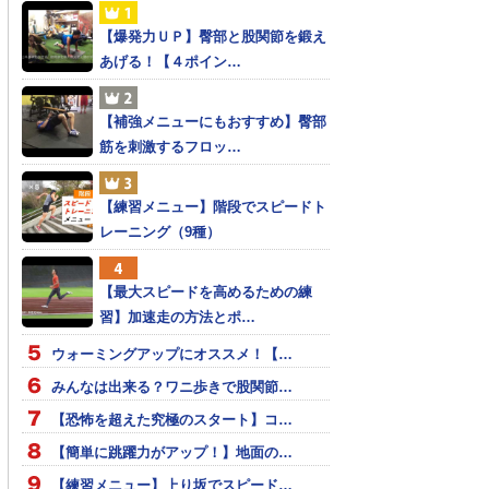
【爆発力ＵＰ】臀部と股関節を鍛え
あげる！【４ポイン…
【補強メニューにもおすすめ】臀部
筋を刺激するフロッ…
【練習メニュー】階段でスピードト
レーニング（9種）
【最大スピードを高めるための練
習】加速走の方法とポ…
ウォーミングアップにオススメ！【…
みんなは出来る？ワニ歩きで股関節…
【恐怖を超えた究極のスタート】コ…
【簡単に跳躍力がアップ！】地面の…
【練習メニュー】上り坂でスピード…