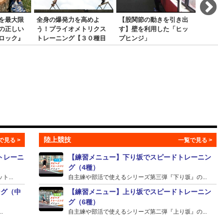
を最大限
全身の爆発力を高めよ
【股関節の動きを引き出
【減
の正しい
う！プライオメトリクス
す】壁を利用した「ヒッ
体重
ロック』
トレーニング【３０種目
プヒンジ」
すす
＆コツ】
【１
陸上競技
トレーニ
【練習メニュー】下り坂でスピードトレーニン
グ（4種）
...
自主練や部活で使えるシリーズ第三弾『下り坂』の...
ング（中
【練習メニュー】上り坂でスピードトレーニン
グ（6種）
.
自主練や部活で使えるシリーズ第二弾『上り坂』の...