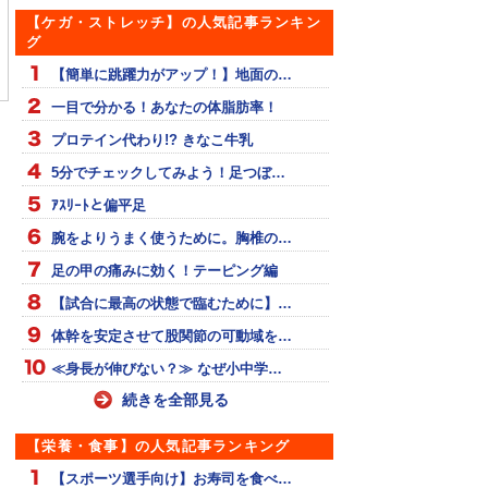
【ケガ・ストレッチ】の人気記事ランキン
グ
量や夏に向けて！】
【体幹部の強化】壁を使
【強靭な体幹を作ろう】
を落としたい方へお
ったスタビライゼーショ
体幹部を強化するスーパ
【簡単に跳躍力がアップ！】地面の…
めのトレーニング
ン「ウォールマウンテン
ーマンプランク！
０種目】
クライマー」
一目で分かる！あなたの体脂肪率！
プロテイン代わり!? きなこ牛乳
5分でチェックしてみよう！足つぼ…
ｱｽﾘｰﾄと偏平足
腕をよりうまく使うために。胸椎の…
足の甲の痛みに効く！テーピング編
【試合に最高の状態で臨むために】…
体幹を安定させて股関節の可動域を…
≪身長が伸びない？≫ なぜ小中学…
続きを全部見る
【栄養・食事】の人気記事ランキング
【スポーツ選手向け】お寿司を食べ…