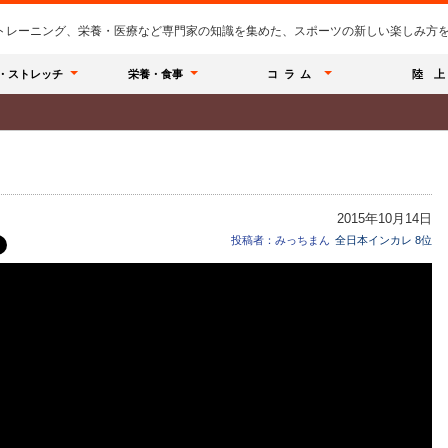
のトレーニング、栄養・医療など専門家の知識を集めた、スポーツの新しい楽しみ方を提
・ストレッチ
栄養・食事
コラム
陸 上
！
2015年10月14日
投稿者：みっちまん
全日本インカレ 8位