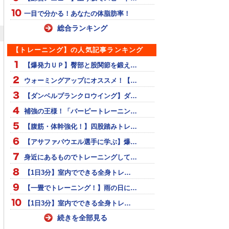
一目で分かる！あなたの体脂肪率！
総合ランキング
【トレーニング】の人気記事ランキング
【爆発力ＵＰ】臀部と股関節を鍛え…
ウォーミングアップにオススメ！【…
【ダンベルプランクロウイング】ダ…
補強の王様！「バーピートレーニン…
【腹筋・体幹強化！】四股踏みトレ…
【アサファパウエル選手に学ぶ】爆…
身近にあるものでトレーニングして…
【1日3分】室内でできる全身トレ…
【一畳でトレーニング！】雨の日に…
【1日3分】室内でできる全身トレ…
続きを全部見る