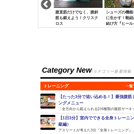
【腸腰筋TABATA】股関節
腹直筋だけでなく、腹斜
シューズの機能
屈筋群を鍛えるタバタ式
筋も鍛えよう！クリスク
に生かす！靴紐
トレーニング！
ロス
結び方『ヒール
Category New
/カテゴリー新着情報
トレーニング
【たった3分で追い込める！】最強腹筋
ングメニュー
「全方向から鍛えられる計6種類の腹筋サーキット
【1日3分】室内でできる全身トレーニ
級編）
アスリートが考えた3分『全身トレーニング』 ..