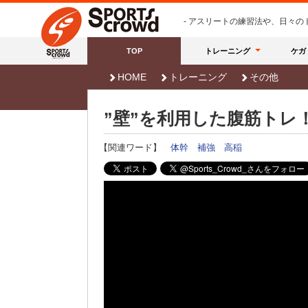
- アスリートの練習法や、日々
TOP
トレーニング
ケガ
HOME
トレーニング
その他
”壁”を利用した腹筋トレ
【関連ワード】
体幹
補強
高稲