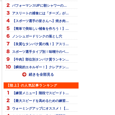
パフォーマンスUPに朝シャワーの…
アスリートの捕食には「チーズ」が…
【スポーツ選手の皆さんへ】焼き肉…
【簡単で美味しい補食を作ろう！】…
ノンシュガードリンクの落とし穴
【良質なタンパク質の塊！】アスリ…
スポーツ選手タイプ別！味噌汁のベ…
【牛肉】部位別タンパク質ランキン…
【瞬発的エネルギー！】クレアチン…
続きを全部見る
【陸上】の人気記事ランキング
【練習メニュー】階段でスピードト…
【最大スピードを高めるための練習…
慧がヤる！レッグラ
＜名門！摂津高校の練習
スプリント ピッチトレ
ウォーミングアップにオススメ！【…
メニュー！＞
ニング