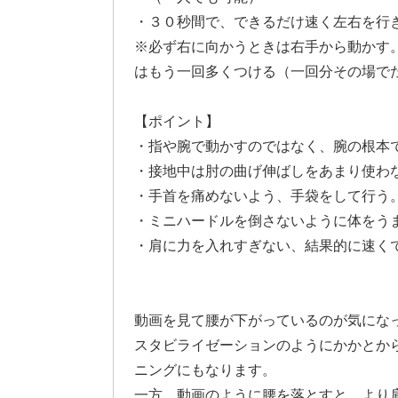
・３０秒間で、できるだけ速く左右を行
※必ず右に向かうときは右手から動かす
はもう一回多くつける（一回分その場で
【ポイント】
・指や腕で動かすのではなく、腕の根本
・接地中は肘の曲げ伸ばしをあまり使わ
・手首を痛めないよう、手袋をして行う
・ミニハードルを倒さないように体をう
・肩に力を入れすぎない、結果的に速く
動画を見て腰が下がっているのが気にな
スタビライゼーションのようにかかとか
ニングにもなります。
一方、動画のように腰を落とすと、より