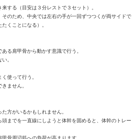
き来する（目安は３分レストで３セット）。
。そのため、中央では左右の手が一回ずつつくが両サイドで
たたくことになる）。
である肩甲骨から動かす意識で行う。
ない。
。
まく使って行う。
できません。
った方がいるかもしれません。
ら頭までを一直線にしようと体幹を固めると、体幹のトレー
肩甲骨周辺筋への負荷が高まります。