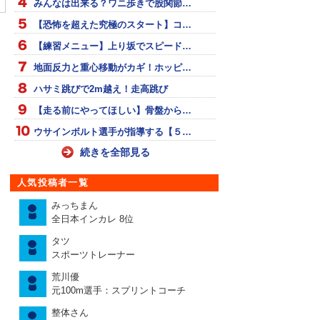
みんなは出来る？ワニ歩きで股関節…
【恐怖を超えた究極のスタート】コ…
【練習メニュー】上り坂でスピード…
地面反力と重心移動がカギ！ホッピ…
ハサミ跳びで2m越え！走高跳び
【走る前にやってほしい】骨盤から…
ウサインボルト選手が指導する【５…
続きを全部見る
人気投稿者一覧
みっちまん
全日本インカレ 8位
タツ
スポーツトレーナー
荒川優
元100m選手：スプリントコーチ
整体さん