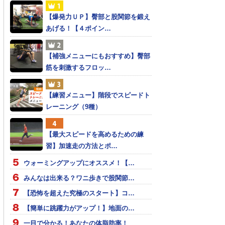
【爆発力ＵＰ】臀部と股関節を鍛え
あげる！【４ポイン…
【補強メニューにもおすすめ】臀部
筋を刺激するフロッ…
【練習メニュー】階段でスピードト
レーニング（9種）
【最大スピードを高めるための練
習】加速走の方法とポ…
ウォーミングアップにオススメ！【…
みんなは出来る？ワニ歩きで股関節…
【恐怖を超えた究極のスタート】コ…
【簡単に跳躍力がアップ！】地面の…
一目で分かる！あなたの体脂肪率！