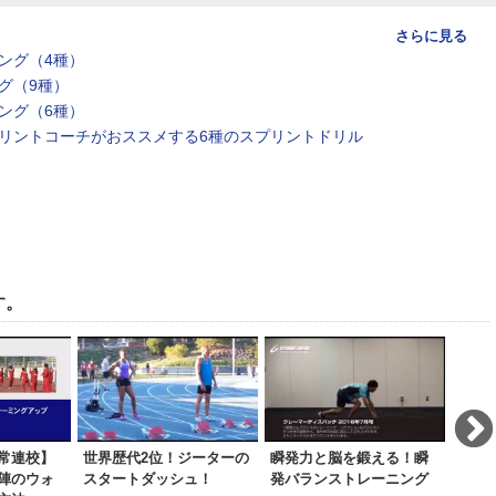
さらに見る
ング（4種）
グ（9種）
ング（6種）
リントコーチがおススメする6種のスプリントドリル
す。
常連校】
世界歴代2位！ジーターの
瞬発力と脳を鍛える！瞬
高瀬
陣のウォ
スタートダッシュ！
発バランストレーニング
ンジ