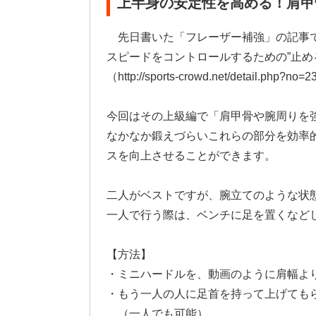
上半身の安定性を高める！肩甲
先日書いた「フレーザー補強」の記事
スピードをコントロールするための”止め
（http://sports-crowd.net/detail.php?no=
今回はその上級編で「肩甲骨や腕周りを
なかなか鍛えづらいこれらの部分を効率
スを向上させることができます。
二人がベストですが、腕立てのような状
一人で行う際は、ベンチに足を置くなど
【方法】
・ミニハードルを、動画のように肩幅よ
・もう一人の人に足首を持って上げても
（一人でも可能）