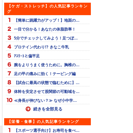
【ケガ・ストレッチ】の人気記事ランキン
グ
【簡単に跳躍力がアップ！】地面の…
一目で分かる！あなたの体脂肪率！
5分でチェックしてみよう！足つぼ…
プロテイン代わり!? きなこ牛乳
ｱｽﾘｰﾄと偏平足
腕をよりうまく使うために。胸椎の…
足の甲の痛みに効く！テーピング編
【試合に最高の状態で臨むために】…
体幹を安定させて股関節の可動域を…
≪身長が伸びない？≫ なぜ小中学…
続きを全部見る
【栄養・食事】の人気記事ランキング
【スポーツ選手向け】お寿司を食べ…