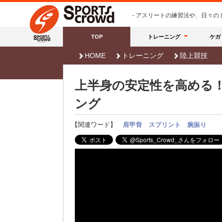
- アスリートの練習法や、日々
TOP
トレーニング
ケガ
HOME
トレーニング
陸上競技
上半身の安定性を高める
ング
【関連ワード】
肩甲骨
スプリント
腕振り