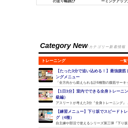
の走り幅跳び
ーミングアップ
Category New
/カテゴリー新着情報
トレーニング
【たった3分で追い込める！】最強腹筋
ングメニュー
「全方向から鍛えられる計6種類の腹筋サーキット
【1日3分】室内でできる全身トレーニ
級編）
アスリートが考えた3分『全身トレーニング』 ..
【練習メニュー】下り坂でスピードトレ
グ（4種）
自主練や部活で使えるシリーズ第三弾『下り坂』の