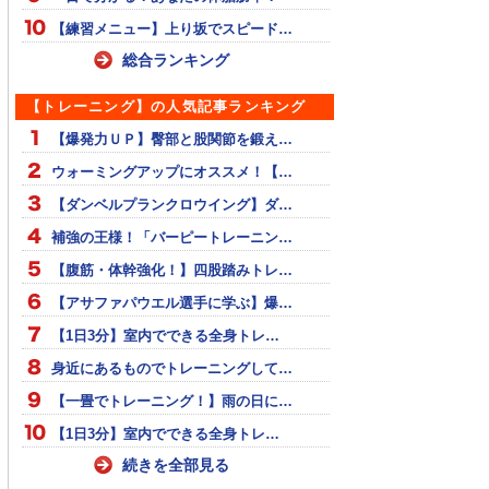
【練習メニュー】上り坂でスピード…
総合ランキング
【トレーニング】の人気記事ランキング
【爆発力ＵＰ】臀部と股関節を鍛え…
ウォーミングアップにオススメ！【…
【ダンベルプランクロウイング】ダ…
補強の王様！「バーピートレーニン…
【腹筋・体幹強化！】四股踏みトレ…
【アサファパウエル選手に学ぶ】爆…
【1日3分】室内でできる全身トレ…
身近にあるものでトレーニングして…
【一畳でトレーニング！】雨の日に…
【1日3分】室内でできる全身トレ…
続きを全部見る