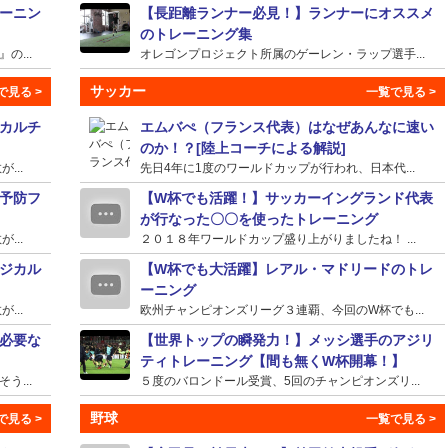
ーニン
【長距離ランナー必見！】ランナーにオススメ
のトレーニング集
...
オレゴンプロジェクト所属のゲーレン・ラップ選手...
サッカー
カルチ
エムバぺ（フランス代表）はなぜあんなに速い
のか！？[陸上コーチによる解説]
...
先日4年に1度のワールドカップが行われ、日本代...
予防フ
【W杯でも活躍！】サッカーイングランド代表
が行なった〇〇を使ったトレーニング
...
２０１８年ワールドカップ盛り上がりましたね！ ...
ジカル
【W杯でも大活躍】レアル・マドリードのトレ
ーニング
...
欧州チャンピオンズリーグ３連覇、今回のW杯でも...
必要な
【世界トップの瞬発力！】メッシ選手のアジリ
ティトレーニング【間も無くW杯開幕！】
...
５度のバロンドール受賞、5回のチャンピオンズリ...
野球