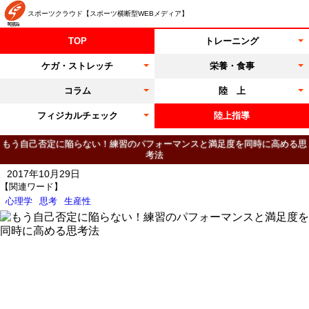
スポーツクラウド【スポーツ横断型WEBメディア】
TOP
トレーニング
ケガ・ストレッチ
栄養・食事
コラム
陸 上
フィジカルチェック
陸上指導
もう自己否定に陥らない！練習のパフォーマンスと満足度を同時に高める思
考法
2017年10月29日
【関連ワード】
心理学
思考
生産性