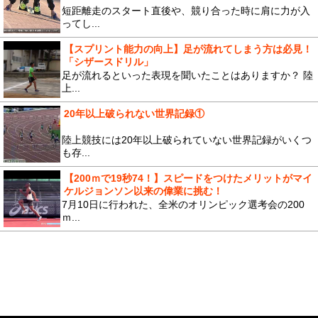
短距離走のスタート直後や、競り合った時に肩に力が入
ってし...
【スプリント能力の向上】足が流れてしまう方は必見！
「シザースドリル」
足が流れるといった表現を聞いたことはありますか？ 陸
上...
20年以上破られない世界記録①
陸上競技には20年以上破られていない世界記録がいくつ
も存...
【200ｍで19秒74！】スピードをつけたメリットがマイ
ケルジョンソン以来の偉業に挑む！
7月10日に行われた、全米のオリンピック選考会の200
ｍ...