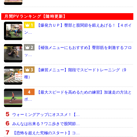
月間PVランキング【随時更新】
【爆発力ＵＰ】臀部と股関節を鍛えあげる！【４ポイ
ン…
【補強メニューにもおすすめ】臀部筋を刺激するフロ
ッ…
【練習メニュー】階段でスピードトレーニング（9
種）
【最大スピードを高めるための練習】加速走の方法と
ポ…
ウォーミングアップにオススメ！【…
みんなは出来る？ワニ歩きで股関節…
【恐怖を超えた究極のスタート】コ…