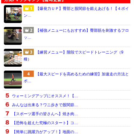
【爆発力ＵＰ】臀部と股関節を鍛えあげる！【４ポイ
ン…
【補強メニューにもおすすめ】臀部筋を刺激するフロ
ッ…
【練習メニュー】階段でスピードトレーニング（9
種）
【最大スピードを高めるための練習】加速走の方法と
ポ…
ウォーミングアップにオススメ！【…
みんなは出来る？ワニ歩きで股関節…
【スポーツ選手の皆さんへ】焼き肉…
【恐怖を超えた究極のスタート】コ…
【簡単に跳躍力がアップ！】地面の…