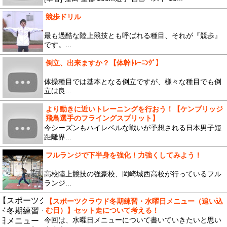
競歩ドリル
最も過酷な陸上競技とも呼ばれる種目、それが『競歩』
です。...
倒立、出来ますか？【体幹ﾄﾚｰﾆﾝｸﾞ】
体操種目では基本となる倒立ですが、様々な種目でも倒
立は良...
より動きに近いトレーニングを行おう！【ケンブリッジ
飛鳥選手のフライングスプリット】
今シーズンもハイレベルな戦いが予想される日本男子短
距離界...
フルランジで下半身を強化！力強くしてみよう！
高校陸上競技の強豪校、岡崎城西高校が行っているフル
ランジ...
【スポーツクラウド冬期練習・水曜日メニュー（追い込
む日）】セット走について考える！
今回は、水曜日メニューについて書いていきたいと思い