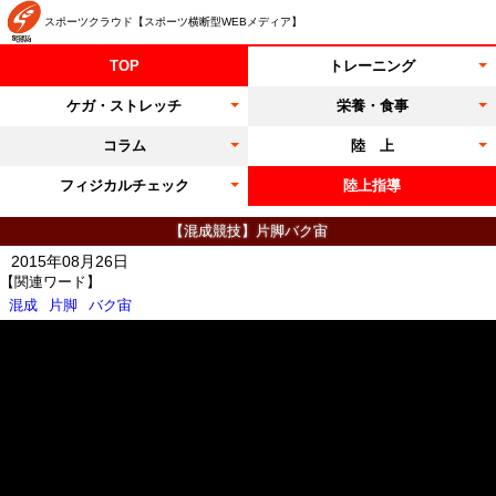
スポーツクラウド【スポーツ横断型WEBメディア】
TOP
トレーニング
ケガ・ストレッチ
栄養・食事
コラム
陸 上
フィジカルチェック
陸上指導
【混成競技】片脚バク宙
2015年08月26日
【関連ワード】
混成
片脚
バク宙