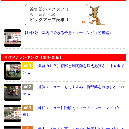
編集部のオススメ！
今、読むべき
ピックアップ記事！
【1日3分】室内でできる全身トレーニング（初級編）
月間PVランキング【随時更新】
【爆発力ＵＰ】臀部と股関節を鍛えあげる！【４ポイ
ン…
【補強メニューにもおすすめ】臀部筋を刺激するフロ
ッ…
【練習メニュー】階段でスピードトレーニング（9
種）
【最大スピードを高めるための練習】加速走の方法と