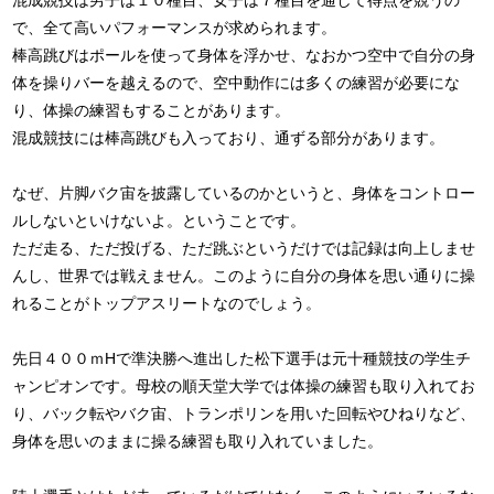
混成競技は男子は１０種目、女子は７種目を通して得点を競うの
で、全て高いパフォーマンスが求められます。
棒高跳びはポールを使って身体を浮かせ、なおかつ空中で自分の身
体を操りバーを越えるので、空中動作には多くの練習が必要にな
り、体操の練習もすることがあります。
混成競技には棒高跳びも入っており、通ずる部分があります。
なぜ、片脚バク宙を披露しているのかというと、身体をコントロー
ルしないといけないよ。ということです。
ただ走る、ただ投げる、ただ跳ぶというだけでは記録は向上しませ
んし、世界では戦えません。このように自分の身体を思い通りに操
れることがトップアスリートなのでしょう。
先日４００ｍHで準決勝へ進出した松下選手は元十種競技の学生チ
ャンピオンです。母校の順天堂大学では体操の練習も取り入れてお
り、バック転やバク宙、トランポリンを用いた回転やひねりなど、
身体を思いのままに操る練習も取り入れていました。