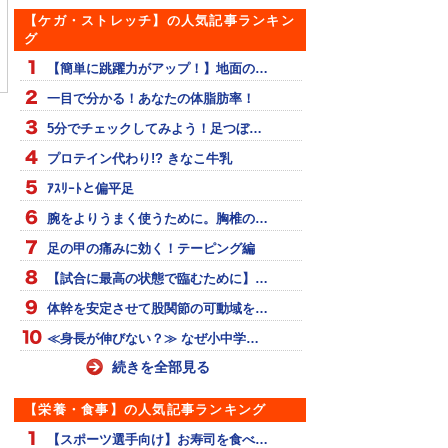
【ケガ・ストレッチ】の人気記事ランキン
グ
エル ウエイト集
山縣亮太に密着！リオ五
ボルトの補強を覗く
輪を前に山縣選手を知
【簡単に跳躍力がアップ！】地面の…
る！
一目で分かる！あなたの体脂肪率！
5分でチェックしてみよう！足つぼ…
プロテイン代わり!? きなこ牛乳
ｱｽﾘｰﾄと偏平足
腕をよりうまく使うために。胸椎の…
足の甲の痛みに効く！テーピング編
【試合に最高の状態で臨むために】…
体幹を安定させて股関節の可動域を…
≪身長が伸びない？≫ なぜ小中学…
続きを全部見る
【栄養・食事】の人気記事ランキング
【スポーツ選手向け】お寿司を食べ…