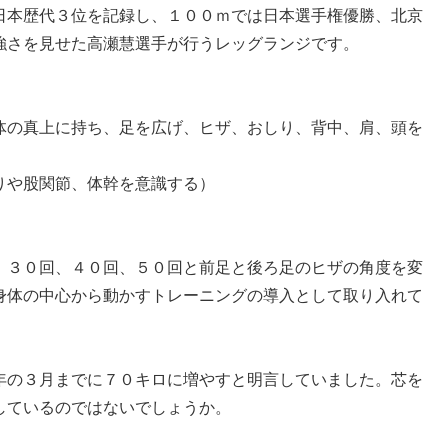
日本歴代３位を記録し、１００ｍでは日本選手権優勝、北京
強さを見せた高瀬慧選手が行うレッグランジです。
体の真上に持ち、足を広げ、ヒザ、おしり、背中、肩、頭を
りや股関節、体幹を意識する）
、３０回、４０回、５０回と前足と後ろ足のヒザの角度を変
身体の中心から動かすトレーニングの導入として取り入れて
年の３月までに７０キロに増やすと明言していました。芯を
しているのではないでしょうか。