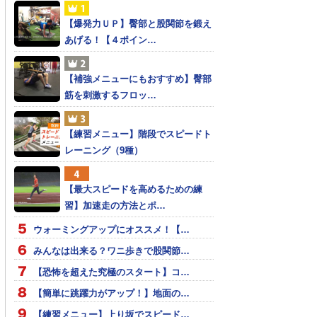
【爆発力ＵＰ】臀部と股関節を鍛え
あげる！【４ポイン…
【補強メニューにもおすすめ】臀部
筋を刺激するフロッ…
【練習メニュー】階段でスピードト
レーニング（9種）
【最大スピードを高めるための練
習】加速走の方法とポ…
ウォーミングアップにオススメ！【…
みんなは出来る？ワニ歩きで股関節…
【恐怖を超えた究極のスタート】コ…
【簡単に跳躍力がアップ！】地面の…
【練習メニュー】上り坂でスピード…