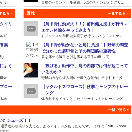
...
５度のバロンドール受賞、5回のチャンピオンズリ...
野球
タイミ
【肩甲骨に効果大！！】前田健太投手が行うマ
エケン体操をやってみよう！
...
ドジャースの前田健太投手が行っている「マエケン...
養素
【肩甲骨が動かないと肩に負担！】野球の調査
で分かった肩甲骨とその周辺筋の重要性
...
肩を痛める選手と肘を痛める選手の違い 同...
によく
「投げる」動作中、肩の内部では何が起こって
いるのか？
...
野球のみならず人間の一般的な動作に含まれる「投...
プロー
【ヤクルトスワローズ】秋季キャンプのトレー
ニング
...
体力向上をメインとした「サーキットトレーニング...
ていたシューズ！！
手達の頑張りを支える、あるアイテムがあったんです。 それは「NIKE Zoom
ズです。...