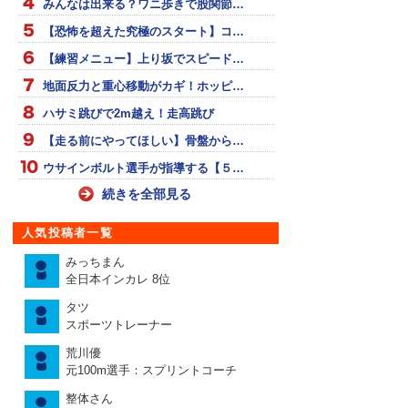
みんなは出来る？ワニ歩きで股関節…
【恐怖を超えた究極のスタート】コ…
【練習メニュー】上り坂でスピード…
地面反力と重心移動がカギ！ホッピ…
ハサミ跳びで2m越え！走高跳び
【走る前にやってほしい】骨盤から…
ウサインボルト選手が指導する【５…
続きを全部見る
人気投稿者一覧
みっちまん
全日本インカレ 8位
タツ
スポーツトレーナー
荒川優
元100m選手：スプリントコーチ
整体さん