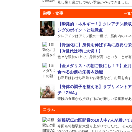
蒸し暑く過ごしづらい季節がやってきました。そう
栄養・食事
【瞬発的エネルギー！】クレアチン摂取
ングのポイントと注意点
クレアチンはアミノ酸の一種で、筋肉内のエネルギ
【骨強化に】身長を伸ばす為に必要な栄
【Jr世代は特に大切！】
色々な競技の上で、身長が高いということが有利に
【金メダリストの朝ご飯にも！？】正月
食べるお餅の栄養＆効能
お正月はおせち料理やお雑煮など、お餅を食す機会
【身体の調子を整える】サプリメントア
チ「ZMA」
普段の食事から摂取するのが難しい栄養素がある場
コラム
箱根駅伝の区間賞の10人中7人が履い
今回も箱根駅伝大盛り上がりでしたね。 そんな選
Vaporfly 4% Flyknit」というランニングシュー