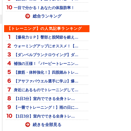
一目で分かる！あなたの体脂肪率！
総合ランキング
【トレーニング】の人気記事ランキング
【爆発力ＵＰ】臀部と股関節を鍛え…
ウォーミングアップにオススメ！【…
【ダンベルプランクロウイング】ダ…
補強の王様！「バーピートレーニン…
【腹筋・体幹強化！】四股踏みトレ…
【アサファパウエル選手に学ぶ】爆…
身近にあるものでトレーニングして…
【1日3分】室内でできる全身トレ…
【一畳でトレーニング！】雨の日に…
【1日3分】室内でできる全身トレ…
続きを全部見る