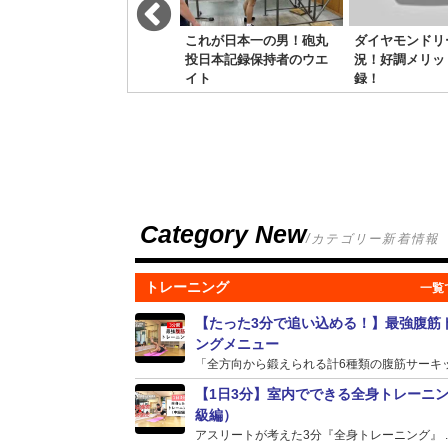
フルランジで下半身を強
これが日本一の男！砲丸
ダイヤモンドリ
化！力強くしてみよう！
投日本記録保持者のウエ
況！好調メリッ
イト
録！
Category New
/カテゴリー新着情報
トレーニング
【たった3分で追い込める！】最強腹筋
ングメニュー
「全方向から鍛えられる計6種類の腹筋サーキット
【1日3分】室内でできる全身トレーニ
級編）
アスリートが考えた3分『全身トレーニング』 ..