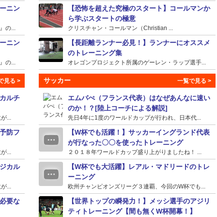
ーニン
【恐怖を超えた究極のスタート】コールマンか
ら学ぶスタートの極意
...
クリスチャン・コールマン（Christian ...
ーニン
【長距離ランナー必見！】ランナーにオススメ
のトレーニング集
...
オレゴンプロジェクト所属のゲーレン・ラップ選手...
サッカー
カルチ
エムバぺ（フランス代表）はなぜあんなに速い
のか！？[陸上コーチによる解説]
...
先日4年に1度のワールドカップが行われ、日本代...
予防フ
【W杯でも活躍！】サッカーイングランド代表
が行なった〇〇を使ったトレーニング
...
２０１８年ワールドカップ盛り上がりましたね！ ...
ジカル
【W杯でも大活躍】レアル・マドリードのトレ
ーニング
...
欧州チャンピオンズリーグ３連覇、今回のW杯でも...
必要な
【世界トップの瞬発力！】メッシ選手のアジリ
ティトレーニング【間も無くW杯開幕！】