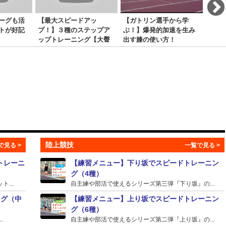
ーグも活
【最大スピードアッ
【ガトリン選手から学
パウ
トが好記
プ！】３種のステップア
ぶ！】爆発的加速を生み
ップトレーニング【大臀
出す膝の使い方！
筋を上手に使う】
陸上競技
トレーニ
【練習メニュー】下り坂でスピードトレーニン
グ（4種）
...
自主練や部活で使えるシリーズ第三弾『下り坂』の...
ング（中
【練習メニュー】上り坂でスピードトレーニン
グ（6種）
.
自主練や部活で使えるシリーズ第二弾『上り坂』の...