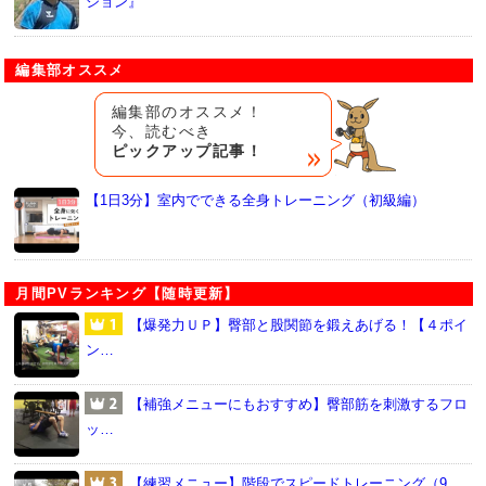
ション』
編集部オススメ
編集部のオススメ！
今、読むべき
ピックアップ記事！
【1日3分】室内でできる全身トレーニング（初級編）
月間PVランキング【随時更新】
【爆発力ＵＰ】臀部と股関節を鍛えあげる！【４ポイ
ン…
【補強メニューにもおすすめ】臀部筋を刺激するフロ
ッ…
【練習メニュー】階段でスピードトレーニング（9