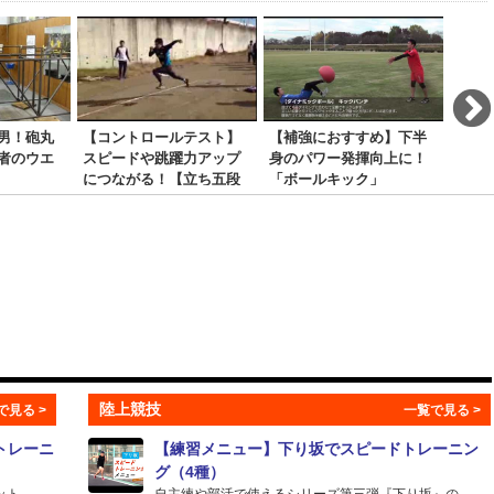
男！砲丸
【コントロールテスト】
【補強におすすめ】下半
【驚
者のウエ
スピードや跳躍力アップ
身のパワー発揮向上に！
ピア
につながる！【立ち五段
「ボールキック」
う高
跳び】
ング
陸上競技
トレーニ
【練習メニュー】下り坂でスピードトレーニン
グ（4種）
...
自主練や部活で使えるシリーズ第三弾『下り坂』の...