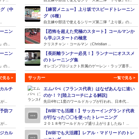
ング（中
【練習メニュー】上り坂でスピードトレーニン
グ（6種）
.
自主練や部活で使えるシリーズ第二弾『上り坂』の...
ーニン
【恐怖を超えた究極のスタート】コールマンか
ら学ぶスタートの極意
...
クリスチャン・コールマン（Christian ...
ーニン
【長距離ランナー必見！】ランナーにオススメ
のトレーニング集
...
オレゴンプロジェクト所属のゲーレン・ラップ選手...
サッカー
カルチ
エムバぺ（フランス代表）はなぜあんなに速い
のか！？[陸上コーチによる解説]
...
先日4年に1度のワールドカップが行われ、日本代...
予防フ
【W杯でも活躍！】サッカーイングランド代表
が行なった〇〇を使ったトレーニング
...
２０１８年ワールドカップ盛り上がりましたね！ ...
ジカル
【W杯でも大活躍】レアル・マドリードのトレ