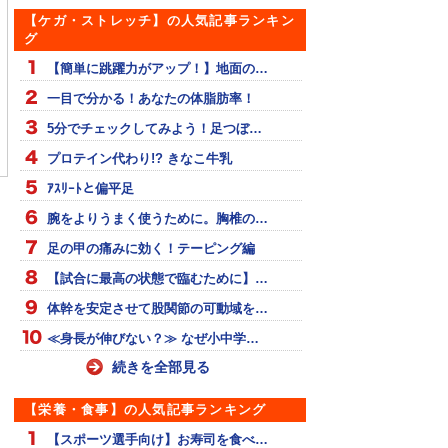
【ケガ・ストレッチ】の人気記事ランキン
グ
【簡単に跳躍力がアップ！】地面の…
一目で分かる！あなたの体脂肪率！
異のピッチ】オリン
メディシンV字スロー
1歩ハードルを別視点で
5分でチェックしてみよう！足つぼ…
ン土井杏南選手が行
よう！ある部分に注目！
プロテイン代わり!? きなこ牛乳
速ステップトレーニ
ｱｽﾘｰﾄと偏平足
腕をよりうまく使うために。胸椎の…
足の甲の痛みに効く！テーピング編
【試合に最高の状態で臨むために】…
体幹を安定させて股関節の可動域を…
≪身長が伸びない？≫ なぜ小中学…
続きを全部見る
【栄養・食事】の人気記事ランキング
【スポーツ選手向け】お寿司を食べ…