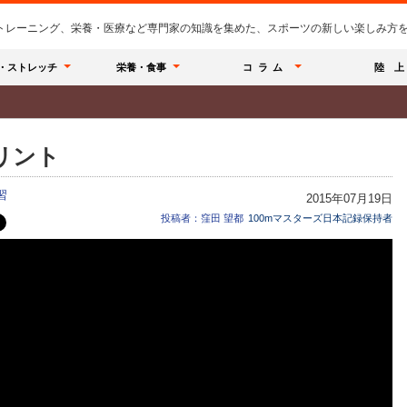
のトレーニング、栄養・医療など専門家の知識を集めた、スポーツの新しい楽しみ方を提
・ストレッチ
栄養・食事
コラム
陸 上
リント
習
2015年07月19日
投稿者：窪田 望都
100mマスターズ日本記録保持者