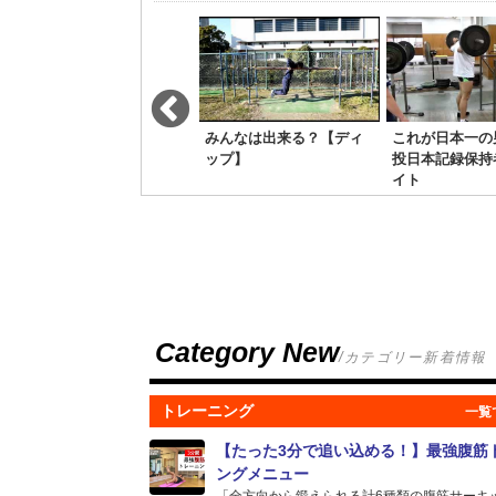
最新トレーニング！アサ
みんなは出来る？【ディ
これが日本一の
ファ・パウエル、2016年
ップ】
投日本記録保持
のはじまり
イト
Category New
/カテゴリー新着情報
トレーニング
【たった3分で追い込める！】最強腹筋
ングメニュー
「全方向から鍛えられる計6種類の腹筋サーキット