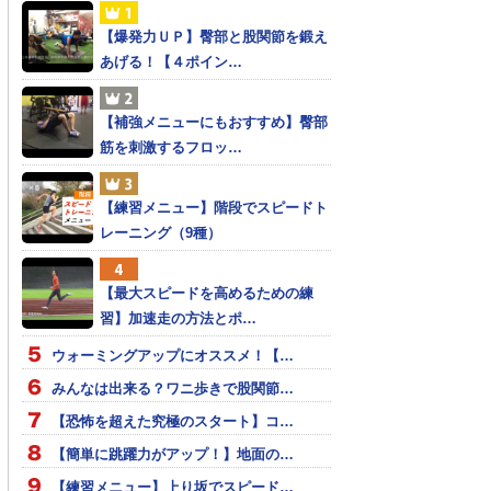
【爆発力ＵＰ】臀部と股関節を鍛え
あげる！【４ポイン…
【補強メニューにもおすすめ】臀部
筋を刺激するフロッ…
【練習メニュー】階段でスピードト
レーニング（9種）
【最大スピードを高めるための練
習】加速走の方法とポ…
ウォーミングアップにオススメ！【…
みんなは出来る？ワニ歩きで股関節…
【恐怖を超えた究極のスタート】コ…
【簡単に跳躍力がアップ！】地面の…
【練習メニュー】上り坂でスピード…