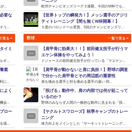
ーニング
...
欧州チャンピオンズリーグ３連覇、今回のW杯でも...
必要な
【世界トップの瞬発力！】メッシ選手のアジリ
ティトレーニング【間も無くW杯開幕！】
...
５度のバロンドール受賞、5回のチャンピオンズリ...
野球
タイミ
【肩甲骨に効果大！！】前田健太投手が行うマ
エケン体操をやってみよう！
...
ドジャースの前田健太投手が行っている「マエケン...
養素
【肩甲骨が動かないと肩に負担！】野球の調査
で分かった肩甲骨とその周辺筋の重要性
...
肩を痛める選手と肘を痛める選手の違い 同...
によく
「投げる」動作中、肩の内部では何が起こって
いるのか？
...
野球のみならず人間の一般的な動作に含まれる「投...
プロー
【ヤクルトスワローズ】秋季キャンプのトレー
ニング
...
体力向上をメインとした「サーキットトレーニング...