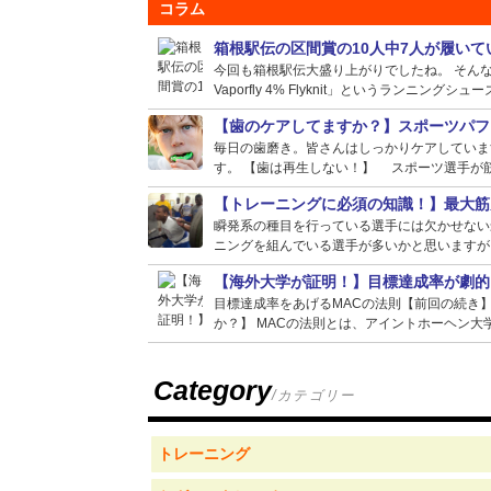
コラム
箱根駅伝の区間賞の10人中7人が履い
今回も箱根駅伝大盛り上がりでしたね。 そんな選
Vaporfly 4% Flyknit」というランニングシュー
【歯のケアしてますか？】スポーツパフ
毎日の歯磨き。皆さんはしっかりケアしていま
す。 【歯は再生しない！】 スポーツ選手が筋
【トレーニングに必須の知識！】最大筋
瞬発系の種目を行っている選手には欠かせない
ニングを組んでいる選手が多いかと思いますが、
【海外大学が証明！】目標達成率が劇的
目標達成率をあげるMACの法則【前回の続き
か？】 MACの法則とは、アイントホーヘン大学
Category
/カテゴリー
トレーニング