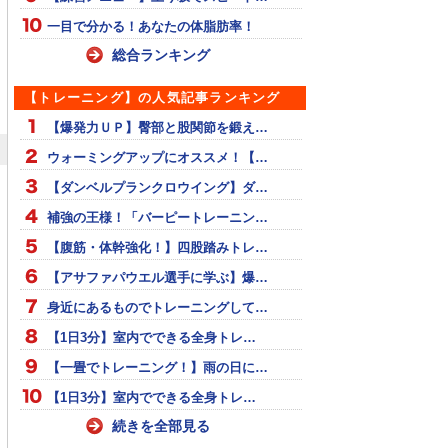
一目で分かる！あなたの体脂肪率！
総合ランキング
【トレーニング】の人気記事ランキング
【爆発力ＵＰ】臀部と股関節を鍛え…
ウォーミングアップにオススメ！【…
【ダンベルプランクロウイング】ダ…
補強の王様！「バーピートレーニン…
【腹筋・体幹強化！】四股踏みトレ…
【アサファパウエル選手に学ぶ】爆…
身近にあるものでトレーニングして…
【1日3分】室内でできる全身トレ…
【一畳でトレーニング！】雨の日に…
【1日3分】室内でできる全身トレ…
続きを全部見る