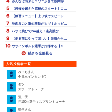
みんなは出来る？ワニ歩きで股関節…
【恐怖を超えた究極のスタート】コ…
【練習メニュー】上り坂でスピード…
地面反力と重心移動がカギ！ホッピ…
ハサミ跳びで2m越え！走高跳び
【走る前にやってほしい】骨盤から…
ウサインボルト選手が指導する【５…
続きを全部見る
人気投稿者一覧
みっちまん
全日本インカレ 8位
タツ
スポーツトレーナー
荒川優
元100m選手：スプリントコーチ
整体さん