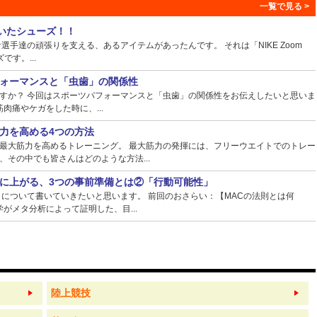
ていたシューズ！！
手達の頑張りを支える、あるアイテムがあったんです。 それは「NIKE Zoom
ズです。...
ォーマンスと「虫歯」の関係性
すか？ 今回はスポーツパフォーマンスと「虫歯」の関係性をお伝えしたいと思いま
肉痛やケガをした時に、...
力を高める4つの方法
最大筋力を高めるトレーニング。 最大筋力の発揮には、フリーウエイトでのトレー
その中でも皆さんはどのような方法...
に上がる、3つの事前準備とは②「行動可能性」
】について書いていきたいと思います。 前回のおさらい：【MACの法則とは何
がメタ分析によって証明した、目...
陸上競技