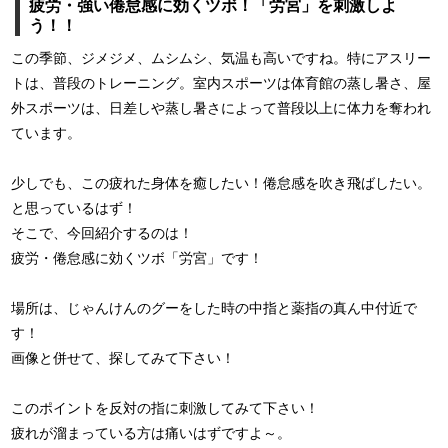
疲労・強い倦怠感に効くツボ！「労宮」を刺激しよ
う！！
この季節、ジメジメ、ムシムシ、気温も高いですね。特にアスリー
トは、普段のトレーニング。室内スポーツは体育館の蒸し暑さ、屋
外スポーツは、日差しや蒸し暑さによって普段以上に体力を奪われ
ています。
少しでも、この疲れた身体を癒したい！倦怠感を吹き飛ばしたい。
と思っているはず！
そこで、今回紹介するのは！
疲労・倦怠感に効くツボ「労宮」です！
場所は、じゃんけんのグーをした時の中指と薬指の真ん中付近で
す！
画像と併せて、探してみて下さい！
このポイントを反対の指に刺激してみて下さい！
疲れが溜まっている方は痛いはずですよ～。