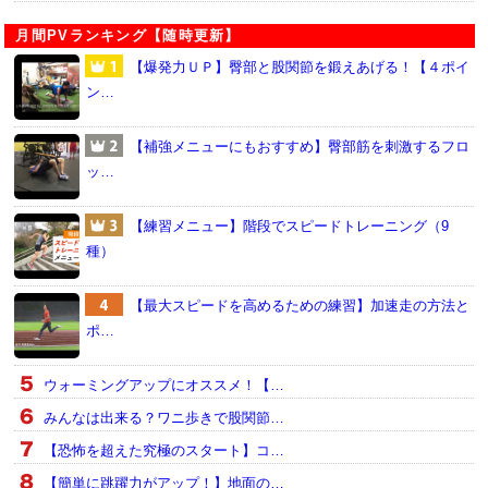
月間PVランキング【随時更新】
【爆発力ＵＰ】臀部と股関節を鍛えあげる！【４ポイ
ン…
【補強メニューにもおすすめ】臀部筋を刺激するフロ
ッ…
【練習メニュー】階段でスピードトレーニング（9
種）
【最大スピードを高めるための練習】加速走の方法と
ポ…
ウォーミングアップにオススメ！【…
みんなは出来る？ワニ歩きで股関節…
【恐怖を超えた究極のスタート】コ…
【簡単に跳躍力がアップ！】地面の…