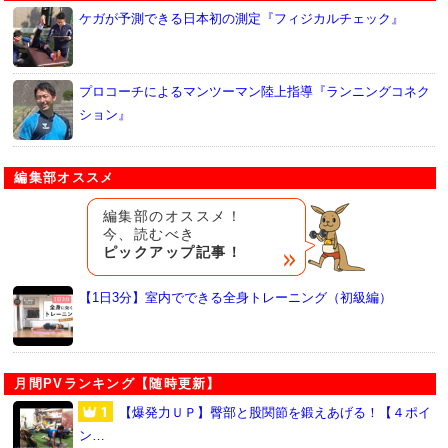
ケガが予測できる日本初の測定『フィジカルチェック』
プロコーチによるマンツーマン陸上指導『ランニングコネク
ション』
編集部オススメ
編集部のオススメ！
今、読むべき
ピックアップ記事！
【1日3分】室内でできる全身トレーニング（初級編）
月間PVランキング【随時更新】
【爆発力ＵＰ】臀部と股関節を鍛えあげる！【４ポイ
ン…