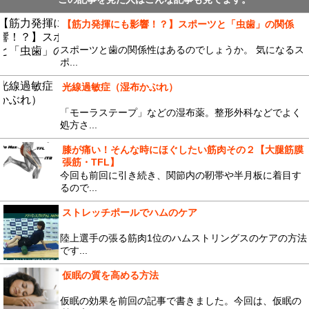
【筋力発揮にも影響！？】スポーツと「虫歯」の関係
スポーツと歯の関係性はあるのでしょうか。 気になるス
ポ...
光線過敏症（湿布かぶれ）
「モーラステープ」などの湿布薬。整形外科などでよく
処方さ...
膝が痛い！そんな時にほぐしたい筋肉その２【大腿筋膜
張筋・TFL】
今回も前回に引き続き、関節内の靭帯や半月板に着目す
るので...
ストレッチポールでハムのケア
陸上選手の張る筋肉1位のハムストリングスのケアの方法
です...
仮眠の質を高める方法
仮眠の効果を前回の記事で書きました。今回は、仮眠の