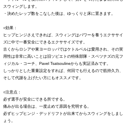
スウィングします。
・決めたレップ数をこなした後は、ゆっくりと床に置きます。
○効果：
ヒップヒンジさえできれば、スウィングはパワーを養うエクササイ
ズに中で一番安全にできるエクササイズです。
古くからロシアや東ヨーロッパではケトルベルは愛用され、その実
用性は非常に高いことは旧ソビエトの特殊部隊・スペツナズの元フ
ィジカル・コーチ、Pavel Tsatsoulineからも実証済みです。
しっかりとした重量設定をすれば、何回でも行えるので筋持久力、
そして代謝を上げたい方にもオススメです。
○注意点：
必ず選手が安全にできる所でする。
痛みが出る場合は、一度止めて原因を究明する。
必ずヒップヒンジ・デッドリフトが出来てからスウィングをしまし
ょう。