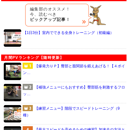
編集部のオススメ！
今、読むべき
ピックアップ記事！
【1日3分】室内でできる全身トレーニング（初級編）
月間PVランキング【随時更新】
【爆発力ＵＰ】臀部と股関節を鍛えあげる！【４ポイ
ン…
【補強メニューにもおすすめ】臀部筋を刺激するフロ
ッ…
【練習メニュー】階段でスピードトレーニング（9
種）
【最大スピードを高めるための練習】加速走の方法と