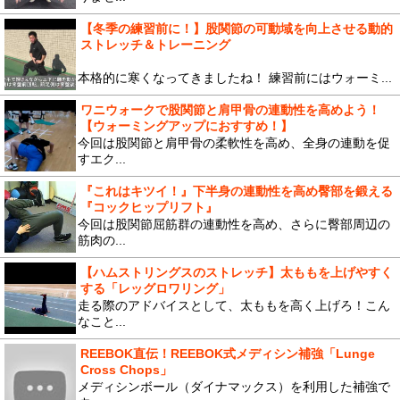
【冬季の練習前に！】股関節の可動域を向上させる動的
ストレッチ＆トレーニング
本格的に寒くなってきましたね！ 練習前にはウォーミ...
ワニウォークで股関節と肩甲骨の連動性を高めよう！
【ウォーミングアップにおすすめ！】
今回は股関節と肩甲骨の柔軟性を高め、全身の連動を促
すエク...
『これはキツイ！』下半身の連動性を高め臀部を鍛える
『コックヒップリフト』
今回は股関節屈筋群の連動性を高め、さらに臀部周辺の
筋肉の...
【ハムストリングスのストレッチ】太ももを上げやすく
する「レッグロワリング」
走る際のアドバイスとして、太ももを高く上げろ！こん
なこと...
REEBOK直伝！REEBOK式メディシン補強「Lunge
Cross Chops」
メディシンボール（ダイナマックス）を利用した補強で