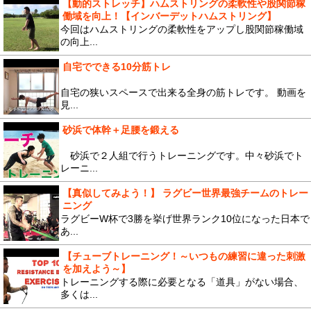
【動的ストレッチ】ハムストリングの柔軟性や股関節稼
働域を向上！【インバーデットハムストリング】
今回はハムストリングの柔軟性をアップし股関節稼働域
の向上...
自宅でできる10分筋トレ
自宅の狭いスペースで出来る全身の筋トレです。 動画を
見...
砂浜で体幹＋足腰を鍛える
砂浜で２人組で行うトレーニングです。中々砂浜でト
レーニ...
【真似してみよう！】 ラグビー世界最強チームのトレー
ニング
ラグビーW杯で3勝を挙げ世界ランク10位になった日本で
あ...
【チューブトレーニング！～いつもの練習に違った刺激
を加えよう～】
トレーニングする際に必要となる「道具」がない場合、
多くは...