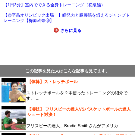
【1日3分】室内でできる全身トレーニング（初級編）
【㊗平昌オリンピック出場！】瞬発力と腸腰筋を鍛えるジャンプト
レーニング【梅原玲奈③】
さらに見る
この記事を見た人はこんな記事も見てます。
【体幹】ストレッチボール
ストレッチポールを２本使ったトレーニングの紹介で
す。 ...
【凄技】 フリスビーの達人VSバスケットボールの達人
シュート対決！
フリスビーの達人、Brodie Smithさんがアメリカ...