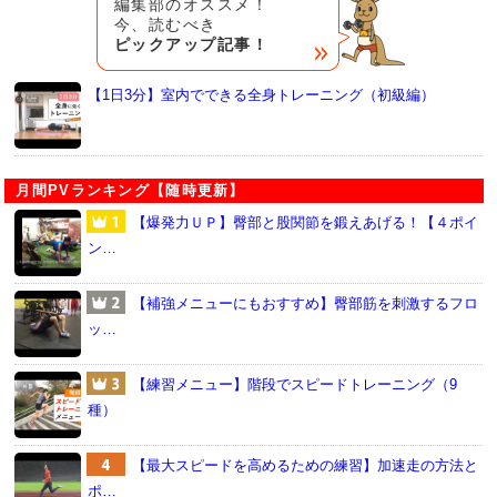
編集部のオススメ！
今、読むべき
ピックアップ記事！
【1日3分】室内でできる全身トレーニング（初級編）
月間PVランキング【随時更新】
【爆発力ＵＰ】臀部と股関節を鍛えあげる！【４ポイ
ン…
【補強メニューにもおすすめ】臀部筋を刺激するフロ
ッ…
【練習メニュー】階段でスピードトレーニング（9
種）
【最大スピードを高めるための練習】加速走の方法と
ポ…