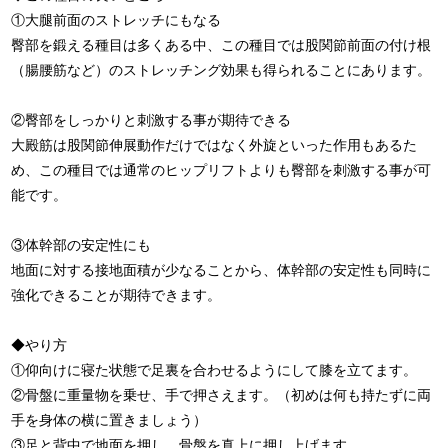
①大腿前面のストレッチにもなる
臀部を鍛える種目は多くある中、この種目では股関節前面の付け根
（腸腰筋など）のストレッチング効果も得られることにあります。
②臀部をしっかりと刺激する事が期待できる
大殿筋は股関節伸展動作だけではなく外旋といった作用もあるた
め、この種目では通常のヒップリフトよりも臀部を刺激する事が可
能です。
③体幹部の安定性にも
地面に対する接地面積が少なることから、体幹部の安定性も同時に
強化できることが期待できます。
◆やり方
①仰向けに寝た状態で足裏を合わせるようにして膝を立てます。
②骨盤に重量物を乗せ、手で押さえます。（初めは何も持たずに両
手を身体の横に置きましょう）
③足と背中で地面を押し、骨盤を真上に押し上げます。