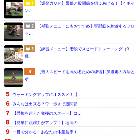
【爆発力ＵＰ】臀部と股関節を鍛えあげる！【４ポイ
ン…
【補強メニューにもおすすめ】臀部筋を刺激するフロ
ッ…
【練習メニュー】階段でスピードトレーニング（9
種）
【最大スピードを高めるための練習】加速走の方法と
ポ…
ウォーミングアップにオススメ！【…
みんなは出来る？ワニ歩きで股関節…
【恐怖を超えた究極のスタート】コ…
【簡単に跳躍力がアップ！】地面の…
一目で分かる！あなたの体脂肪率！