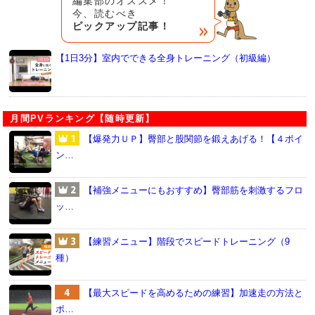
編集部のオススメ！
今、読むべき
ピックアップ記事！
【1日3分】室内でできる全身トレーニング（初級編）
月間PVランキング【随時更新】
【爆発力ＵＰ】臀部と股関節を鍛えあげる！【４ポイ
ン…
【補強メニューにもおすすめ】臀部筋を刺激するフロ
ッ…
【練習メニュー】階段でスピードトレーニング（9
種）
【最大スピードを高めるための練習】加速走の方法と
ポ…