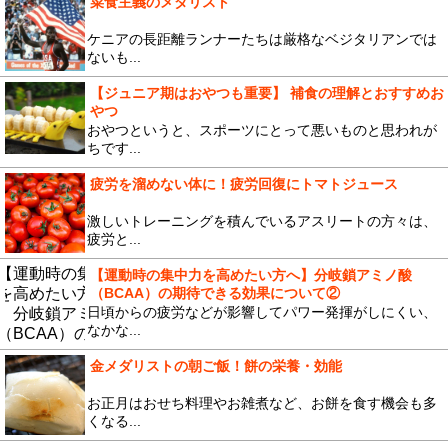
菜食主義のメダリスト
ケニアの長距離ランナーたちは厳格なベジタリアンでは
ないも...
【ジュニア期はおやつも重要】 補食の理解とおすすめお
やつ
おやつというと、スポーツにとって悪いものと思われが
ちです...
疲労を溜めない体に！疲労回復にトマトジュース
激しいトレーニングを積んでいるアスリートの方々は、
疲労と...
【運動時の集中力を高めたい方へ】分岐鎖アミノ酸
（BCAA）の期待できる効果について②
日頃からの疲労などが影響してパワー発揮がしにくい、
なかな...
金メダリストの朝ご飯！餅の栄養・効能
お正月はおせち料理やお雑煮など、お餅を食す機会も多
くなる...