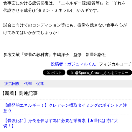
食事面における疲労回復は、「エネルギー源(糖質等)」と「それを
代謝させる成分(ビタミン・ミネラル)」がカギです。
試合に向けてのコンディション等にも、疲労を残さない食事を心が
けてみてはいかがでしょうか！
参考文献『栄養の教科書』中嶋洋子 監修 新星出版社
投稿者：ガジュマルくん
フィジカルコーチ
疲労回復
代謝
促進
【新着】関連記事
【瞬発的エネルギー！】クレアチン摂取タイミングのポイントと注
意点
【骨強化に】身長を伸ばす為に必要な栄養素【Jr世代は特に大
切！】