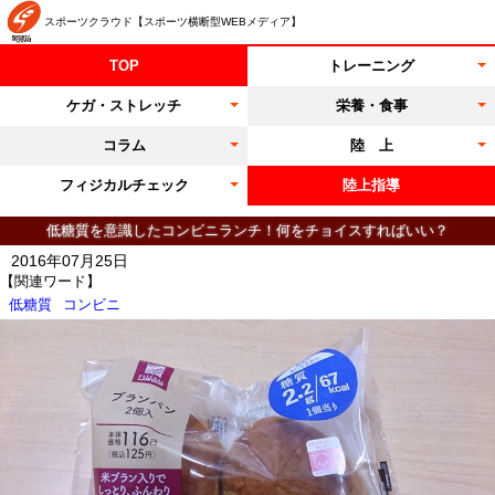
スポーツクラウド【スポーツ横断型WEBメディア】
TOP
トレーニング
ケガ・ストレッチ
栄養・食事
コラム
陸 上
フィジカルチェック
陸上指導
低糖質を意識したコンビニランチ！何をチョイスすればいい？
2016年07月25日
【関連ワード】
低糖質
コンビニ