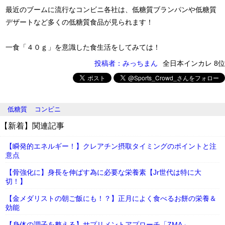
最近のブームに流行なコンビニ各社は、低糖質ブランパンや低糖質
デザートなど多くの低糖質食品が見られます！
一食「４０ｇ」を意識した食生活をしてみては！
投稿者：みっちまん
全日本インカレ 8位
低糖質
コンビニ
【新着】関連記事
【瞬発的エネルギー！】クレアチン摂取タイミングのポイントと注
意点
【骨強化に】身長を伸ばす為に必要な栄養素【Jr世代は特に大
切！】
【金メダリストの朝ご飯にも！？】正月によく食べるお餅の栄養＆
効能
【身体の調子を整える】サプリメントアプローチ「ZMA」