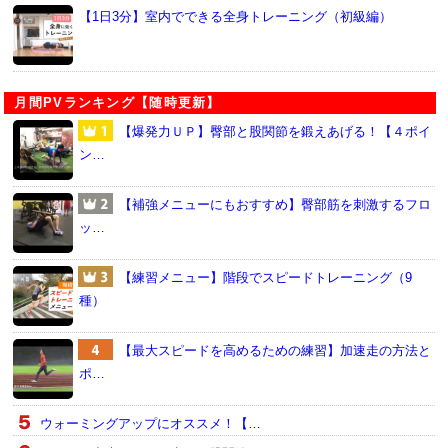
【1日3分】室内でできる全身トレーニング（初級編）
月間PVランキング【随時更新】
【爆発力ＵＰ】臀部と股関節を鍛えあげる！【４ポイ
ン…
【補強メニューにもおすすめ】臀部筋を刺激するフロ
ッ…
【練習メニュー】階段でスピードトレーニング（9
種）
【最大スピードを高めるための練習】加速走の方法と
ポ…
ウォーミングアップにオススメ！【…