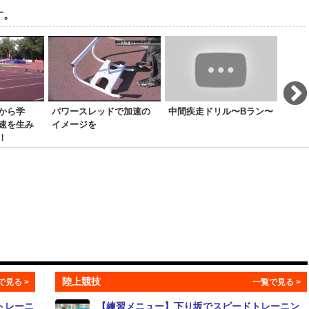
す。
から学
パワースレッドで加速の
中間疾走ドリル〜Bラン〜
冬季
速を生み
イメージを
ドル
！
陸上競技
トレーニ
【練習メニュー】下り坂でスピードトレーニン