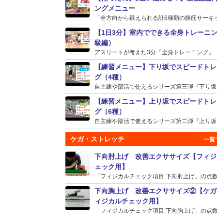
ングメニュー
「全方向から鍛えられる計6種類の腹筋サーキット
【1日3分】室内でできる全身トレーニ
級編）
アスリートが考えた3分『全身トレーニング』 ..
【練習メニュー】下り坂でスピードトレ
グ（4種）
自主練や部活で使えるシリーズ第三弾『下り坂』の
【練習メニュー】上り坂でスピードトレ
グ（6種）
自主練や部活で使えるシリーズ第二弾『上り坂』の
ケガ・ストレッチ
下向肘上げ 改善エクササイズ【フィジ
ェック用】
「フィジカルチェック項目:下向肘上げ」の点数が
下向胸上げ 改善エクササイズ②【ケガ
ィジカルチェック用】
「フィジカルチェック項目:下向胸上げ」の点数が