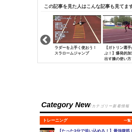
この記事を見た人はこんな記事も見てま
ハードルを使った加速ド
ラダーを上手く使おう！
【ガトリン選手
リル
スラロームジャンプ
ぶ！】爆発的加
出す膝の使い方
Category New
/カテゴリー新着情報
トレーニング
【たった3分で追い込める！】最強腹筋