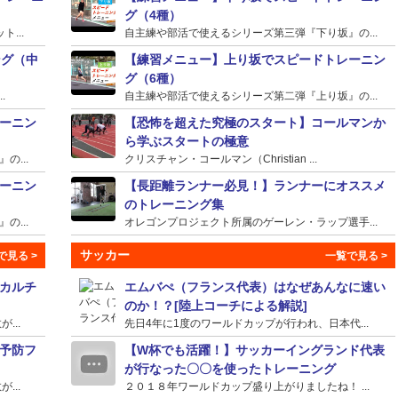
グ（4種）
...
自主練や部活で使えるシリーズ第三弾『下り坂』の...
ング（中
【練習メニュー】上り坂でスピードトレーニン
グ（6種）
.
自主練や部活で使えるシリーズ第二弾『上り坂』の...
ーニン
【恐怖を超えた究極のスタート】コールマンか
ら学ぶスタートの極意
...
クリスチャン・コールマン（Christian ...
ーニン
【長距離ランナー必見！】ランナーにオススメ
のトレーニング集
...
オレゴンプロジェクト所属のゲーレン・ラップ選手...
サッカー
カルチ
エムバぺ（フランス代表）はなぜあんなに速い
のか！？[陸上コーチによる解説]
...
先日4年に1度のワールドカップが行われ、日本代...
予防フ
【W杯でも活躍！】サッカーイングランド代表
が行なった〇〇を使ったトレーニング
...
２０１８年ワールドカップ盛り上がりましたね！ ...