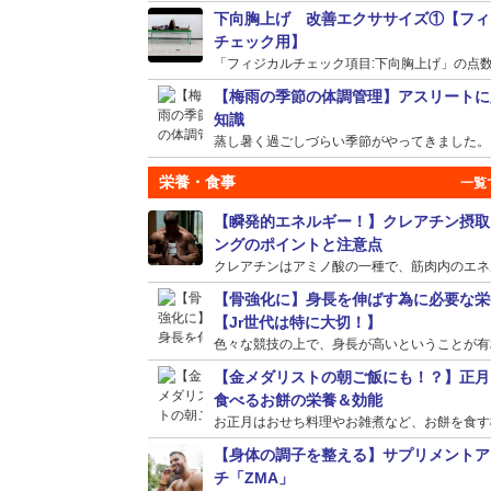
下向胸上げ 改善エクササイズ①【フィ
チェック用】
「フィジカルチェック項目:下向胸上げ」の点数が
【梅雨の季節の体調管理】アスリートに
知識
蒸し暑く過ごしづらい季節がやってきました。そう
栄養・食事
【瞬発的エネルギー！】クレアチン摂取
ングのポイントと注意点
クレアチンはアミノ酸の一種で、筋肉内のエネルギ
【骨強化に】身長を伸ばす為に必要な栄
【Jr世代は特に大切！】
色々な競技の上で、身長が高いということが有利に
【金メダリストの朝ご飯にも！？】正月
食べるお餅の栄養＆効能
お正月はおせち料理やお雑煮など、お餅を食す機会
【身体の調子を整える】サプリメントア
チ「ZMA」