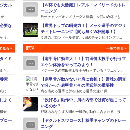
ジカル
【W杯でも大活躍】レアル・マドリードのトレ
ーニング
...
欧州チャンピオンズリーグ３連覇、今回のW杯でも...
必要な
【世界トップの瞬発力！】メッシ選手のアジリ
ティトレーニング【間も無くW杯開幕！】
...
５度のバロンドール受賞、5回のチャンピオンズリ...
野球
タイミ
【肩甲骨に効果大！！】前田健太投手が行うマ
エケン体操をやってみよう！
...
ドジャースの前田健太投手が行っている「マエケン...
養素
【肩甲骨が動かないと肩に負担！】野球の調査
で分かった肩甲骨とその周辺筋の重要性
...
肩を痛める選手と肘を痛める選手の違い 同...
によく
「投げる」動作中、肩の内部では何が起こって
いるのか？
...
野球のみならず人間の一般的な動作に含まれる「投...
プロー
【ヤクルトスワローズ】秋季キャンプのトレー
ニング