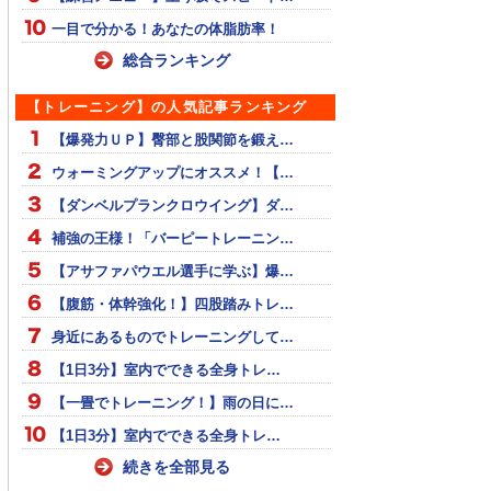
一目で分かる！あなたの体脂肪率！
総合ランキング
【トレーニング】の人気記事ランキング
【爆発力ＵＰ】臀部と股関節を鍛え…
ウォーミングアップにオススメ！【…
【ダンベルプランクロウイング】ダ…
補強の王様！「バーピートレーニン…
【アサファパウエル選手に学ぶ】爆…
【腹筋・体幹強化！】四股踏みトレ…
身近にあるものでトレーニングして…
【1日3分】室内でできる全身トレ…
【一畳でトレーニング！】雨の日に…
【1日3分】室内でできる全身トレ…
続きを全部見る