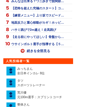
みんなは出来る？ワニ歩きで股関節…
【恐怖を超えた究極のスタート】コ…
【練習メニュー】上り坂でスピード…
地面反力と重心移動がカギ！ホッピ…
ハサミ跳びで2m越え！走高跳び
【走る前にやってほしい】骨盤から…
ウサインボルト選手が指導する【５…
続きを全部見る
人気投稿者一覧
みっちまん
全日本インカレ 8位
タツ
スポーツトレーナー
荒川優
元100m選手：スプリントコーチ
整体さん