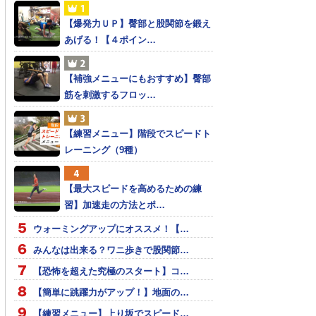
【爆発力ＵＰ】臀部と股関節を鍛え
あげる！【４ポイン…
【補強メニューにもおすすめ】臀部
筋を刺激するフロッ…
【練習メニュー】階段でスピードト
レーニング（9種）
【最大スピードを高めるための練
習】加速走の方法とポ…
ウォーミングアップにオススメ！【…
みんなは出来る？ワニ歩きで股関節…
【恐怖を超えた究極のスタート】コ…
【簡単に跳躍力がアップ！】地面の…
【練習メニュー】上り坂でスピード…