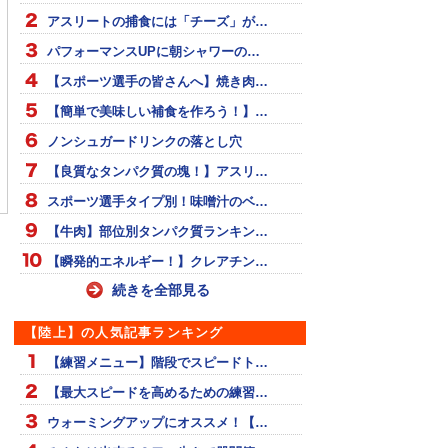
アスリートの捕食には「チーズ」が…
パフォーマンスUPに朝シャワーの…
【スポーツ選手の皆さんへ】焼き肉…
【簡単で美味しい補食を作ろう！】…
ノンシュガードリンクの落とし穴
トレーニング〜ハー
足が速くなる！縄跳びが
スプリント走 ミニハー
【良質なタンパク質の塊！】アスリ…
でカラ走り〜
及ぼす効果とは！？
ル 1.5m間隔
スポーツ選手タイプ別！味噌汁のベ…
【牛肉】部位別タンパク質ランキン…
【瞬発的エネルギー！】クレアチン…
続きを全部見る
【陸上】の人気記事ランキング
【練習メニュー】階段でスピードト…
【最大スピードを高めるための練習…
ウォーミングアップにオススメ！【…