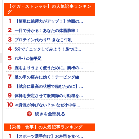
【ケガ・ストレッチ】の人気記事ランキン
グ
【簡単に跳躍力がアップ！】地面の…
一目で分かる！あなたの体脂肪率！
プロテイン代わり!? きなこ牛乳
5分でチェックしてみよう！足つぼ…
ｱｽﾘｰﾄと偏平足
腕をよりうまく使うために。胸椎の…
足の甲の痛みに効く！テーピング編
【試合に最高の状態で臨むために】…
体幹を安定させて股関節の可動域を…
≪身長が伸びない？≫ なぜ小中学…
続きを全部見る
【栄養・食事】の人気記事ランキング
【スポーツ選手向け】お寿司を食べ…