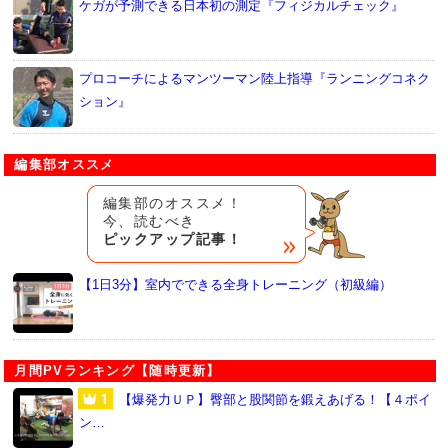
ケガが予測できる日本初の測定『フィジカルチェック』
プロコーチによるマンツーマン陸上指導『ランニングコネク
ション』
編集部オススメ
編集部のオススメ！
今、読むべき
ピックアップ記事！
【1日3分】室内でできる全身トレーニング（初級編）
月間PVランキング【随時更新】
【爆発力ＵＰ】臀部と股関節を鍛えあげる！【４ポイ
ン…