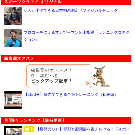
スポーツクラウド オリジナル
ケガが予測できる日本初の測定『フィジカルチェック』
プロコーチによるマンツーマン陸上指導『ランニングコネク
ション』
編集部オススメ
編集部のオススメ！
今、読むべき
ピックアップ記事！
【1日3分】室内でできる全身トレーニング（初級編）
月間PVランキング【随時更新】
【爆発力ＵＰ】臀部と股関節を鍛えあげる！【４ポイ