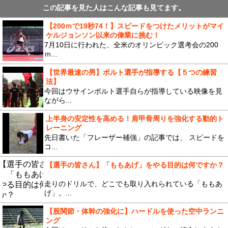
この記事を見た人はこんな記事も見てます。
【200ｍで19秒74！】スピードをつけたメリットがマイ
ケルジョンソン以来の偉業に挑む！
7月10日に行われた、全米のオリンピック選考会の200
ｍ...
【世界最速の男】ボルト選手が指導する【５つの練習
法】
今回はウサインボルト選手自らが指導している映像を見
ながら...
上半身の安定性を高める！肩甲骨周りを強化する動的ト
レーニング
先日書いた「フレーザー補強」の記事では、 スピードを
コ...
【選手の皆さん】「ももあげ」をやる目的は何ですか？
走りのドリルで、どこでも取り入れられている「ももあ
げ」。...
【股関節・体幹の強化に】ハードルを使った空中ランニ
ング