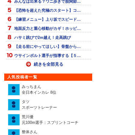
みんなは出来る？ワニ歩きで股関節…
【恐怖を超えた究極のスタート】コ…
【練習メニュー】上り坂でスピード…
地面反力と重心移動がカギ！ホッピ…
ハサミ跳びで2m越え！走高跳び
【走る前にやってほしい】骨盤から…
ウサインボルト選手が指導する【５…
続きを全部見る
人気投稿者一覧
みっちまん
全日本インカレ 8位
タツ
スポーツトレーナー
荒川優
元100m選手：スプリントコーチ
整体さん