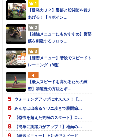
【爆発力ＵＰ】臀部と股関節を鍛え
あげる！【４ポイン…
【補強メニューにもおすすめ】臀部
筋を刺激するフロッ…
【練習メニュー】階段でスピードト
レーニング（9種）
【最大スピードを高めるための練
習】加速走の方法とポ…
ウォーミングアップにオススメ！【…
みんなは出来る？ワニ歩きで股関節…
【恐怖を超えた究極のスタート】コ…
【簡単に跳躍力がアップ！】地面の…
【練習メニュー】上り坂でスピード…