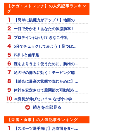
【ケガ・ストレッチ】の人気記事ランキン
グ
【簡単に跳躍力がアップ！】地面の…
一目で分かる！あなたの体脂肪率！
プロテイン代わり!? きなこ牛乳
5分でチェックしてみよう！足つぼ…
ｱｽﾘｰﾄと偏平足
腕をよりうまく使うために。胸椎の…
足の甲の痛みに効く！テーピング編
【試合に最高の状態で臨むために】…
体幹を安定させて股関節の可動域を…
ソンのトレーニング
メディシンボールで体幹
【スプリント能力向上】
≪身長が伸びない？≫ なぜ小中学…
トレ
軸＆バランス強化におす
すめ！「スネーク走」
続きを全部見る
【栄養・食事】の人気記事ランキング
【スポーツ選手向け】お寿司を食べ…