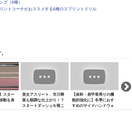
ング（6種）
リントコーチがおススメする6種のスプリントドリル
す。
】スター
美女アスリート、市川華
【体幹・肩甲骨周りの機
アリ
移動を身
菜も順調な仕上がり！？
能的強化に】冬季におす
②
スタートダッシュを覗こ
すめのサイドハンドウォ
う！
ーク