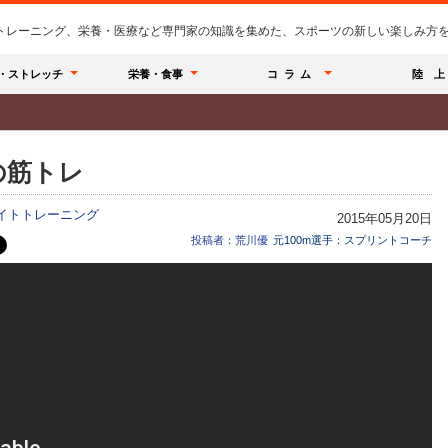
のトレーニング、栄養・医療など専門家の知識を集めた、スポーツの新しい楽しみ方を提
・ストレッチ
栄養・食事
コラム
陸 上
の筋トレ
イトトレーニング
2015年05月20日
投稿者：荒川優
元100m選手：スプリントコーチ