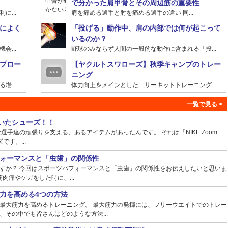
で分かった肩甲骨とその周辺筋の重要性
...
肩を痛める選手と肘を痛める選手の違い 同...
によく
「投げる」動作中、肩の内部では何が起こって
いるのか？
...
野球のみならず人間の一般的な動作に含まれる「投...
プロー
【ヤクルトスワローズ】秋季キャンプのトレー
ニング
...
体力向上をメインとした「サーキットトレーニング...
ていたシューズ！！
手達の頑張りを支える、あるアイテムがあったんです。 それは「NIKE Zoom
ズです。...
ォーマンスと「虫歯」の関係性
すか？ 今回はスポーツパフォーマンスと「虫歯」の関係性をお伝えしたいと思いま
肉痛やケガをした時に、...
力を高める4つの方法
最大筋力を高めるトレーニング。 最大筋力の発揮には、フリーウエイトでのトレー
その中でも皆さんはどのような方法...