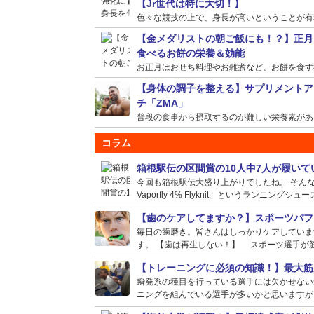
【Jr世代は特に大切！】
色々な競技の上で、身長が高いということが有利に
【金メダリストの朝ご飯にも！？】正月
食べるお餅の栄養＆効能
お正月はおせち料理やお雑煮など、お餅を食す機会
【身体の調子を整える】サプリメントア
チ「ZMA」
普段の食事から摂取するのが難しい栄養素がある場
コラム
箱根駅伝の区間賞の10人中7人が履い
今回も箱根駅伝大盛り上がりでしたね。 そんな選
Vaporfly 4% Flyknit」というランニングシュー
【歯のケアしてますか？】スポーツパフ
毎日の歯磨き。皆さんはしっかりケアしていま
す。 【歯は再生しない！】 スポーツ選手が筋
【トレーニングに必須の知識！】最大筋
瞬発系の種目を行っている選手には欠かせない
ニングを組んでいる選手が多いかと思いますが、