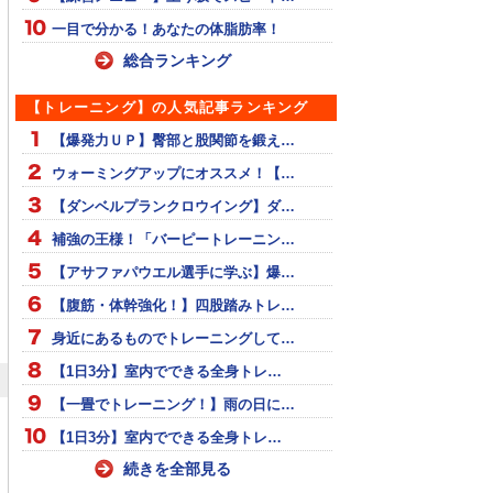
一目で分かる！あなたの体脂肪率！
総合ランキング
【トレーニング】の人気記事ランキング
【爆発力ＵＰ】臀部と股関節を鍛え…
ウォーミングアップにオススメ！【…
【ダンベルプランクロウイング】ダ…
補強の王様！「バーピートレーニン…
【アサファパウエル選手に学ぶ】爆…
【腹筋・体幹強化！】四股踏みトレ…
身近にあるものでトレーニングして…
【1日3分】室内でできる全身トレ…
【一畳でトレーニング！】雨の日に…
【1日3分】室内でできる全身トレ…
続きを全部見る