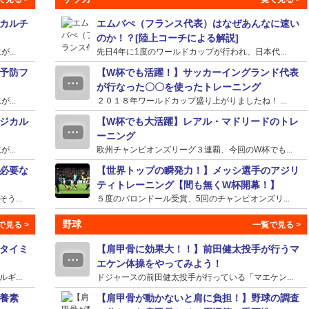
カルチ
エムバぺ（フランス代表）はなぜあんなに速い
のか！？[陸上コーチによる解説]
...
先日4年に1度のワールドカップが行われ、日本代...
予防フ
【W杯でも活躍！】サッカーイングランド代表
が行なった〇〇を使ったトレーニング
...
２０１８年ワールドカップ盛り上がりましたね！ ...
ジカル
【W杯でも大活躍】レアル・マドリードのトレ
ーニング
...
欧州チャンピオンズリーグ３連覇、今回のW杯でも...
必要な
【世界トップの瞬発力！】メッシ選手のアジリ
ティトレーニング【間も無くW杯開幕！】
...
５度のバロンドール受賞、5回のチャンピオンズリ...
野球
タイミ
【肩甲骨に効果大！！】前田健太投手が行うマ
エケン体操をやってみよう！
...
ドジャースの前田健太投手が行っている「マエケン...
養素
【肩甲骨が動かないと肩に負担！】野球の調査