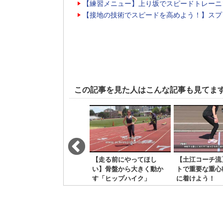
【練習メニュー】上り坂でスピードトレーニ
【接地の技術でスピードを高めよう！】スプ
この記事を見た人はこんな記事も見てま
福島千里選手も愛用！ト
【走る前にやってほし
【土江コーチ流
リガーポイントを使って
い】骨盤から大きく動か
トで重要な重心
身体を良く！
す「ヒップハイク」
に着けよう！