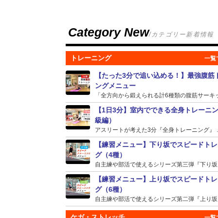
Category New
/カテゴリー新着情報
トレーニング
【たった3分で追い込める！】最強腹筋
ングメニュー
「全方向から鍛えられる計6種類の腹筋サーキット
【1日3分】室内でできる全身トレーニ
級編）
アスリートが考えた3分『全身トレーニング』 ..
【練習メニュー】下り坂でスピードトレ
グ（4種）
自主練や部活で使えるシリーズ第三弾『下り坂』の
【練習メニュー】上り坂でスピードトレ
グ（6種）
自主練や部活で使えるシリーズ第二弾『上り坂』の
ケガ・ストレッチ