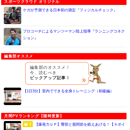
スポーツクラウド オリジナル
ケガが予測できる日本初の測定『フィジカルチェック』
プロコーチによるマンツーマン陸上指導『ランニングコネク
ション』
編集部オススメ
編集部のオススメ！
今、読むべき
ピックアップ記事！
【1日3分】室内でできる全身トレーニング（初級編）
月間PVランキング【随時更新】
【爆発力ＵＰ】臀部と股関節を鍛えあげる！【４ポイ