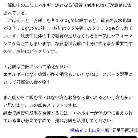
・運動中の主なエネルギー源となる“糖質（炭水化物）”が豊富に含
まれている。
「ごはん」と「お餅」を各１００gで比較すると、前者の炭水化物
が３７．１gなのに対し、お餅は３５%増しの５０．３gも含まれて
います。競技中に体の中で糖質が足りなくなると一気にパフォーマ
ンスが落ちてしまいます。糖質を試合前に十分に摂る事が重要です
ので、お餅はピッタリです。
・お餅はご飯に比べて消化が良い。
エネルギーになる糖質が多く消化もいいとなれば、スポーツ選手に
とって好都合の食べ物！
また朝からご飯を食べれない方もお餅なら食べれるという方も多い
と思います。この点もメリットですね。
試合で練習の成果を発揮するには、エネルギーが体の中に蓄えられ
ている事が必要ですので、是非お餅を活用してください。
投稿者：山口俊一郎
元甲子園球児