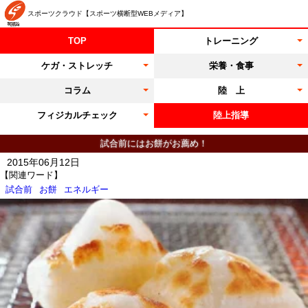
スポーツクラウド【スポーツ横断型WEBメディア】
TOP
トレーニング
ケガ・ストレッチ
栄養・食事
コラム
陸 上
フィジカルチェック
陸上指導
試合前にはお餅がお薦め！
2015年06月12日
【関連ワード】
試合前
お餅
エネルギー