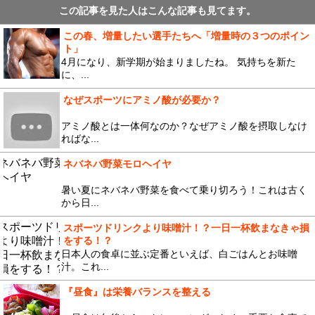
この記事を見た人はこんな記事も見てます。
この春、増量したい選手たちへ「増量時の３つのポイン
ト」
4月になり、新学期が始まりましたね。 気持ちを新た
に、...
なぜスポーツにアミノ酸が必要か？
アミノ酸とは一体何なのか？なぜアミノ酸を摂取しなけ
ればな...
ネバネバ野菜モロヘイヤ
暑い夏にネバネバ野菜を食べて乗り切ろう！これは古く
から日...
スポーツドリンクより味噌汁！？一日一杯飲まなきゃ損
をする！？
日本人の食卓に並ぶ定番といえば、白ごはんとお味噌
汁。これ...
『昼食』は栄養バランスを整える