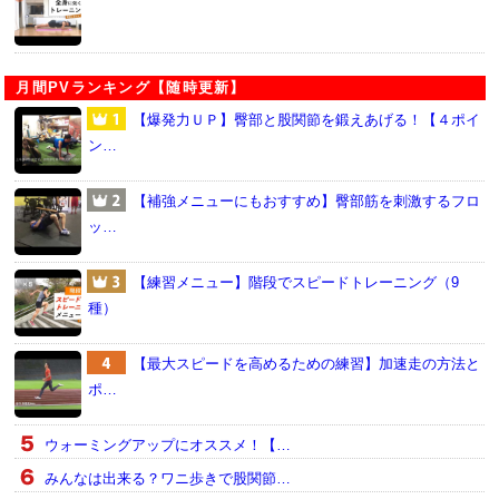
月間PVランキング【随時更新】
【爆発力ＵＰ】臀部と股関節を鍛えあげる！【４ポイ
ン…
【補強メニューにもおすすめ】臀部筋を刺激するフロ
ッ…
【練習メニュー】階段でスピードトレーニング（9
種）
【最大スピードを高めるための練習】加速走の方法と
ポ…
ウォーミングアップにオススメ！【…
みんなは出来る？ワニ歩きで股関節…