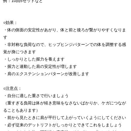
例：10回5セットなど
○効果：
・体の側面の安定性があがり、体と前と後ろが繋がりやすくなりま
す
・非対称な負荷なので、ヒップヒンジパターンでの体を調整する感
覚が身につきます
・しっかりとした握力を養えます
・握力と連動した肩の安定性が増します
・肩のエクステンションパターンが改善します
○注意点：
・自分に適した重さで行いましょう
（重すぎる負荷は体が傾き意味をなさないばかりか、ケガにつなが
ることもあります）
・前から見たときに肩が平行して上がっていくようにしてください
・必ず従来のデットリフトがしっかりとできてこれをしましょう