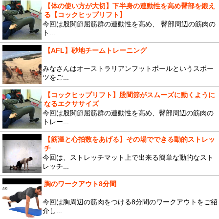
【体の使い方が大切】下半身の連動性を高め臀部を鍛え
る【コックヒップリフト】
今回は股関節屈筋群の連動性を高め、 臀部周辺の筋肉の
ト...
【AFL】砂地チームトレーニング
みなさんはオーストラリアンフットボールというスポー
ツをご...
【コックヒップリフト】股間節がスムーズに動くように
なるエクササイズ
今回は股関節屈筋群の連動性を高め、臀部周辺の筋肉の
トレー...
【筋温と心拍数をあげる】その場でできる動的ストレッ
チ
今回は、ストレッチマット上で出来る簡単な動的なスト
レッチ...
胸のワークアウト8分間
今回は胸周辺の筋肉をつける8分間のワークアウトをご紹
介し...