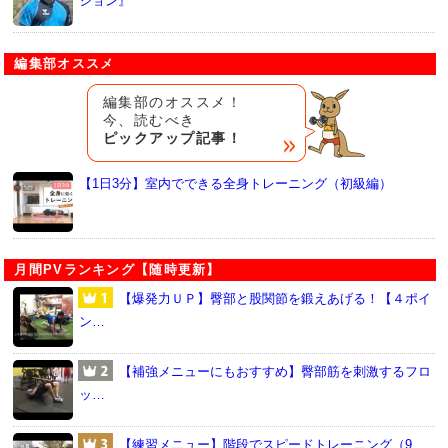
ション』
編集部オススメ
編集部のオススメ！
今、読むべき
ピックアップ記事！
【1日3分】室内でできる全身トレーニング（初級編）
月間PVランキング【随時更新】
【爆発力ＵＰ】臀部と股関節を鍛えあげる！【４ポイ
ン…
【補強メニューにもおすすめ】臀部筋を刺激するフロ
ッ…
【練習メニュー】階段でスピードトレーニング（9