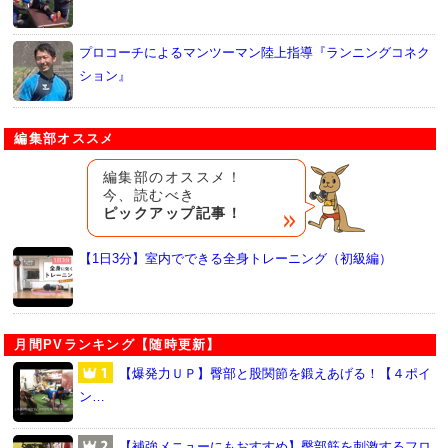
プロコーチによるマンツーマン陸上指導『ランニングコネク
ション』
編集部オススメ
編集部のオススメ！
今、読むべき
ピックアップ記事！
【1日3分】室内でできる全身トレーニング（初級編）
月間PVランキング【随時更新】
【爆発力ＵＰ】臀部と股関節を鍛えあげる！【４ポイ
ン…
【補強メニューにもおすすめ】臀部筋を刺激するフロ