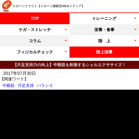
スポーツクラウド【スポーツ横断型WEBメディア】
TOP
トレーニング
ケガ・ストレッチ
栄養・食事
コラム
陸 上
フィジカルチェック
陸上指導
【片足支持力の向上】中殿筋を刺激するシェルエクササイズ！
2017年07月30日
【関連ワード】
中殿筋
片足支持
バランス