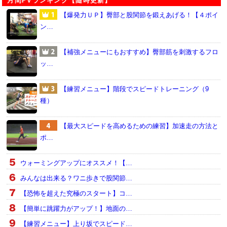
月間PVランキング【随時更新】
【爆発力ＵＰ】臀部と股関節を鍛えあげる！【４ポイ
ン…
【補強メニューにもおすすめ】臀部筋を刺激するフロ
ッ…
【練習メニュー】階段でスピードトレーニング（9
種）
【最大スピードを高めるための練習】加速走の方法と
ポ…
ウォーミングアップにオススメ！【…
みんなは出来る？ワニ歩きで股関節…
【恐怖を超えた究極のスタート】コ…
【簡単に跳躍力がアップ！】地面の…
【練習メニュー】上り坂でスピード…