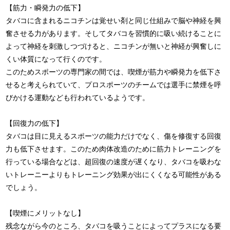
【筋力・瞬発力の低下】
タバコに含まれるニコチンは覚せい剤と同じ仕組みで脳や神経を興
奮させる力があります。そしてタバコを習慣的に吸い続けることに
よって神経を刺激しつづけると、ニコチンが無いと神経が興奮しに
くい体質になって行くのです。
このためスポーツの専門家の間では、喫煙が筋力や瞬発力を低下さ
せると考えられていて、プロスポーツのチームでは選手に禁煙を呼
びかける運動なども行われているようです。
【回復力の低下】
タバコは目に見えるスポーツの能力だけでなく、傷を修復する回復
力も低下させます。このため肉体改造のために筋力トレーニングを
行っている場合などは、超回復の速度が遅くなり、タバコを吸わな
いトレーニーよりもトレーニング効果が出にくくなる可能性がある
でしょう。
【喫煙にメリットなし】
残念ながら今のところ、タバコを吸うことによってプラスになる要