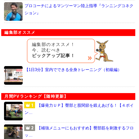
プロコーチによるマンツーマン陸上指導『ランニングコネク
ション』
編集部オススメ
編集部のオススメ！
今、読むべき
ピックアップ記事！
【1日3分】室内でできる全身トレーニング（初級編）
月間PVランキング【随時更新】
【爆発力ＵＰ】臀部と股関節を鍛えあげる！【４ポイ
ン…
【補強メニューにもおすすめ】臀部筋を刺激するフロ
ッ…