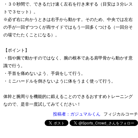
・３０秒間で、できるだけ速く左右を行き来する（目安は３分レス
トで３セット）。
※必ず右に向かうときは右手から動かす。そのため、中央では左右
の手が一回ずつつくが両サイドではもう一回多くつける（一回分そ
の場でたたくことになる）。
【ポイント】
・指や腕で動かすのではなく、腕の根本である肩甲骨から動かす意
識で行う。
・手首を痛めないよう、手袋をして行う。
・ミニハードルを倒さないように体をうまく使って行う。
体幹と腕周りを機能的に鍛えることのできるおすすめトレーニング
なので、是非一度試してみてください！
投稿者：ガジュマルくん
フィジカルコーチ