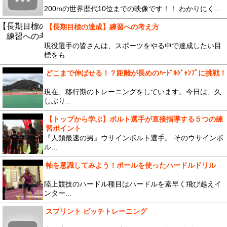
200mの世界歴代10位までの映像です！！ わかりにく...
【長期目標の達成】練習への考え方
現役選手の皆さんは、スポーツをやる中で達成したい目
標をも...
どこまで伸ばせる！？距離が長めのﾊｰﾄﾞﾙｼﾞｬﾝﾌﾟに挑戦！
現在、移行期のトレーニングをしています。今日は、久
しぶり...
【トップから学ぶ】ボルト選手が直接指導する５つの練
習ポイント
『人類最速の男』ウサインボルト選手。 そのウサインボ
ル...
軸を意識してみよう！ポールを使ったハードルドリル
陸上競技のハードル種目はハードルを素早く飛び越えイ
ンター...
スプリント ピッチトレーニング