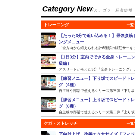
Category New
/カテゴリー新着情報
トレーニング
【たった3分で追い込める！】最強腹筋
ングメニュー
「全方向から鍛えられる計6種類の腹筋サーキット
【1日3分】室内でできる全身トレーニ
級編）
アスリートが考えた3分『全身トレーニング』 ..
【練習メニュー】下り坂でスピードトレ
グ（4種）
自主練や部活で使えるシリーズ第三弾『下り坂』の
【練習メニュー】上り坂でスピードトレ
グ（6種）
自主練や部活で使えるシリーズ第二弾『上り坂』の
ケガ・ストレッチ
下向肘上げ 改善エクササイズ【フィジ