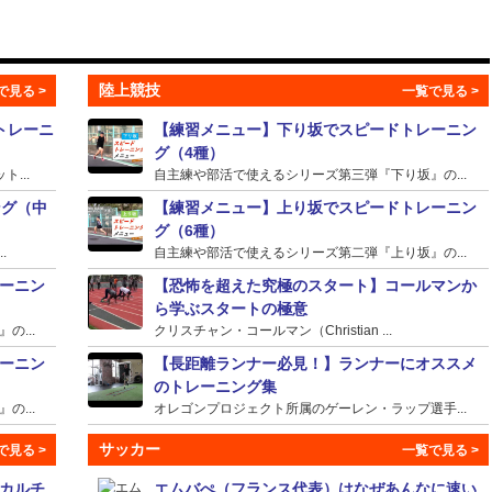
陸上競技
トレーニ
【練習メニュー】下り坂でスピードトレーニン
グ（4種）
...
自主練や部活で使えるシリーズ第三弾『下り坂』の...
ング（中
【練習メニュー】上り坂でスピードトレーニン
グ（6種）
.
自主練や部活で使えるシリーズ第二弾『上り坂』の...
ーニン
【恐怖を超えた究極のスタート】コールマンか
ら学ぶスタートの極意
...
クリスチャン・コールマン（Christian ...
ーニン
【長距離ランナー必見！】ランナーにオススメ
のトレーニング集
...
オレゴンプロジェクト所属のゲーレン・ラップ選手...
サッカー
カルチ
エムバぺ（フランス代表）はなぜあんなに速い