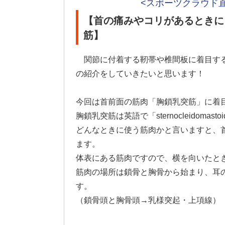
<スポーツクラウド
【首の痛みやコリがあるときに
筋】
関節に付着する靭帯や椎間板に着目す
の紹介をしていきたいと思います！
今回は首前面の筋肉「胸鎖乳突筋」に着
胸鎖乳突筋は英語で「sternocleidom
どんなときに使う筋肉かと言いますと、
ます。
体表にある筋肉ですので、横を向いたと
筋肉の場所は鎖骨と胸骨から始まり、耳
す。
（鎖骨頭と胸骨頭→乳様突起・上項線）