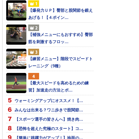
【爆発力ＵＰ】臀部と股関節を鍛え
あげる！【４ポイン…
【補強メニューにもおすすめ】臀部
筋を刺激するフロッ…
【練習メニュー】階段でスピードト
レーニング（9種）
【最大スピードを高めるための練
習】加速走の方法とポ…
ウォーミングアップにオススメ！【…
みんなは出来る？ワニ歩きで股関節…
【スポーツ選手の皆さんへ】焼き肉…
【恐怖を超えた究極のスタート】コ…
【簡単に跳躍力がアップ！】地面の…