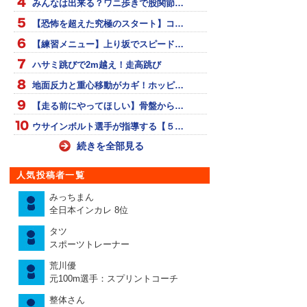
みんなは出来る？ワニ歩きで股関節…
【恐怖を超えた究極のスタート】コ…
【練習メニュー】上り坂でスピード…
ハサミ跳びで2m越え！走高跳び
地面反力と重心移動がカギ！ホッピ…
【走る前にやってほしい】骨盤から…
ウサインボルト選手が指導する【５…
続きを全部見る
人気投稿者一覧
みっちまん
全日本インカレ 8位
タツ
スポーツトレーナー
荒川優
元100m選手：スプリントコーチ
整体さん