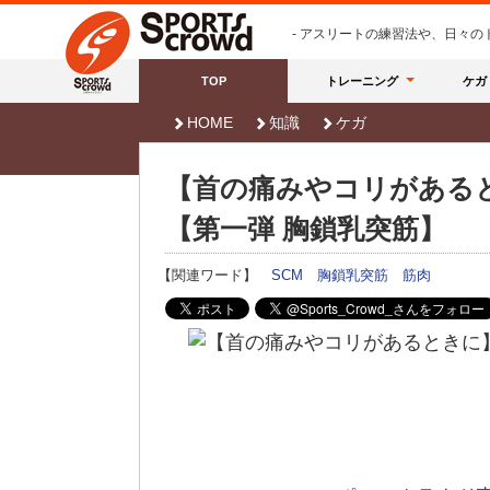
- アスリートの練習法や、日々
TOP
トレーニング
ケガ
HOME
知識
ケガ
【首の痛みやコリがある
【第一弾 胸鎖乳突筋】
【関連ワード】
SCM
胸鎖乳突筋
筋肉