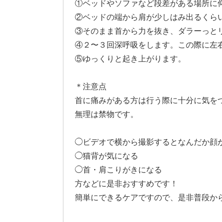
①ベッドやソファなど段差がある場所に
②ベッドの端から肩が少しはみ出るくら
③そのまま首から力を抜き、ダラーっと
④２〜３回深呼吸をします。この際に左
⑤ゆっくりと起き上がります。
＊注意点
首に痛みがある方は行う際に十分に気を
無理は禁物です。
◯ビデオで横から撮影するとなんだか顔
◯猫背が気になる
◯首・肩こりがきになる
方などに是非おすすめです！
簡単にできるケアですので、是非普段か