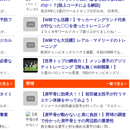
のか！？[陸上コーチによる解説]
...
先日4年に1度のワールドカップが行われ、日本代...
予防フ
【W杯でも活躍！】サッカーイングランド代表
が行なった〇〇を使ったトレーニング
...
２０１８年ワールドカップ盛り上がりましたね！ ...
ジカル
【W杯でも大活躍】レアル・マドリードのトレ
ーニング
...
欧州チャンピオンズリーグ３連覇、今回のW杯でも...
必要な
【世界トップの瞬発力！】メッシ選手のアジリ
ティトレーニング【間も無くW杯開幕！】
...
５度のバロンドール受賞、5回のチャンピオンズリ...
野球
タイミ
【肩甲骨に効果大！！】前田健太投手が行うマ
エケン体操をやってみよう！
...
ドジャースの前田健太投手が行っている「マエケン...
養素
【肩甲骨が動かないと肩に負担！】野球の調査
で分かった肩甲骨とその周辺筋の重要性
...
肩を痛める選手と肘を痛める選手の違い 同...