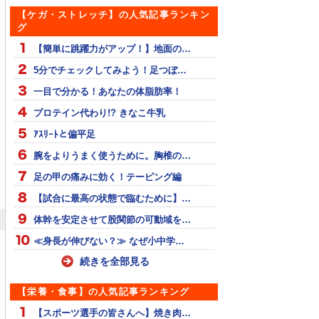
【ケガ・ストレッチ】の人気記事ランキン
グ
【簡単に跳躍力がアップ！】地面の…
5分でチェックしてみよう！足つぼ…
一目で分かる！あなたの体脂肪率！
プロテイン代わり!? きなこ牛乳
ｱｽﾘｰﾄと偏平足
腕をよりうまく使うために。胸椎の…
足の甲の痛みに効く！テーピング編
【試合に最高の状態で臨むために】…
体幹を安定させて股関節の可動域を…
≪身長が伸びない？≫ なぜ小中学…
続きを全部見る
【栄養・食事】の人気記事ランキング
【スポーツ選手の皆さんへ】焼き肉…