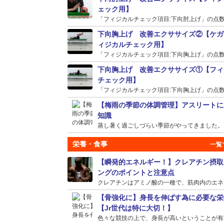
ェック用】
「フィジカルチェック項目:下向肘上げ」の点数が
下向胸上げ 改善エクササイズ②【ケガ
ィジカルチェック用】
「フィジカルチェック項目:下向胸上げ」の点数が
下向胸上げ 改善エクササイズ①【フィ
チェック用】
「フィジカルチェック項目:下向胸上げ」の点数が
【梅雨の季節の体調管理】アスリートに
知識
蒸し暑く過ごしづらい季節がやってきました。そう
栄養・食事
【瞬発的エネルギー！】クレアチン摂取
ングのポイントと注意点
クレアチンはアミノ酸の一種で、筋肉内のエネルギ
【骨強化に】身長を伸ばす為に必要な栄
【Jr世代は特に大切！】
色々な競技の上で、身長が高いということが有利に