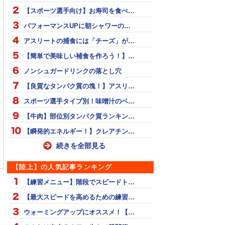
【スポーツ選手向け】お寿司を食べ…
パフォーマンスUPに朝シャワーの…
アスリートの捕食には「チーズ」が…
【簡単で美味しい補食を作ろう！】…
ノンシュガードリンクの落とし穴
【良質なタンパク質の塊！】アスリ…
スポーツ選手タイプ別！味噌汁のベ…
【牛肉】部位別タンパク質ランキン…
【瞬発的エネルギー！】クレアチン…
に柔軟性をＵＰ！前
【これからの季節に注
試合前日の練習・食事・
続きを全部見る
意！】その症状…オーバ
私生活
ートレーニングかも！？
【陸上】の人気記事ランキング
【チェック項目あり】
【練習メニュー】階段でスピードト…
【最大スピードを高めるための練習…
ウォーミングアップにオススメ！【…