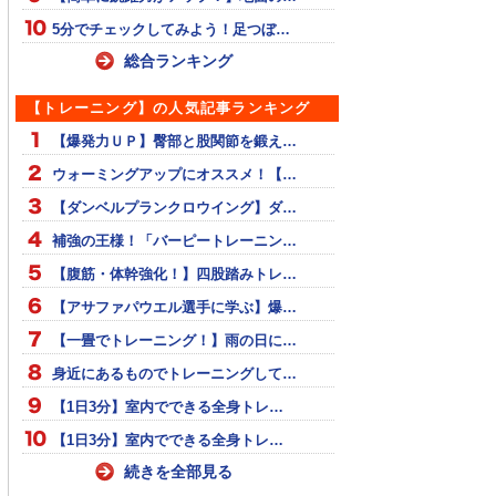
5分でチェックしてみよう！足つぼ…
総合ランキング
【トレーニング】の人気記事ランキング
【爆発力ＵＰ】臀部と股関節を鍛え…
ウォーミングアップにオススメ！【…
【ダンベルプランクロウイング】ダ…
補強の王様！「バーピートレーニン…
【腹筋・体幹強化！】四股踏みトレ…
【アサファパウエル選手に学ぶ】爆…
【一畳でトレーニング！】雨の日に…
身近にあるものでトレーニングして…
【1日3分】室内でできる全身トレ…
【1日3分】室内でできる全身トレ…
続きを全部見る