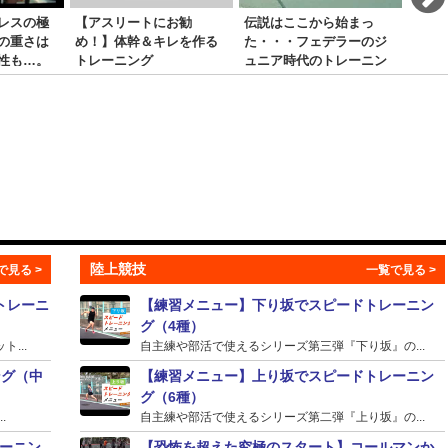
レスの極
【アスリートにお勧
伝説はここから始まっ
お尻
の重さは
め！】体幹＆キレを作る
た・・・フェデラーのジ
を同
性も…。
トレーニング
ュニア時代のトレーニン
ータ
グ
陸上競技
トレーニ
【練習メニュー】下り坂でスピードトレーニン
グ（4種）
...
自主練や部活で使えるシリーズ第三弾『下り坂』の...
ング（中
【練習メニュー】上り坂でスピードトレーニン
グ（6種）
.
自主練や部活で使えるシリーズ第二弾『上り坂』の...
ーニン
【恐怖を超えた究極のスタート】コールマンか