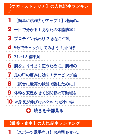
【ケガ・ストレッチ】の人気記事ランキン
グ
【簡単に跳躍力がアップ！】地面の…
一目で分かる！あなたの体脂肪率！
プロテイン代わり!? きなこ牛乳
5分でチェックしてみよう！足つぼ…
ｱｽﾘｰﾄと偏平足
腕をよりうまく使うために。胸椎の…
足の甲の痛みに効く！テーピング編
【試合に最高の状態で臨むために】…
体幹を安定させて股関節の可動域を…
≪身長が伸びない？≫ なぜ小中学…
続きを全部見る
【栄養・食事】の人気記事ランキング
【スポーツ選手向け】お寿司を食べ…