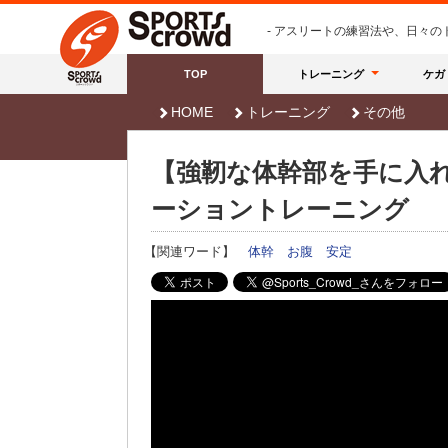
- アスリートの練習法や、日々
TOP
トレーニング
ケガ
HOME
トレーニング
その他
【強靭な体幹部を手に入れ
ーショントレーニング
【関連ワード】
体幹
お腹
安定