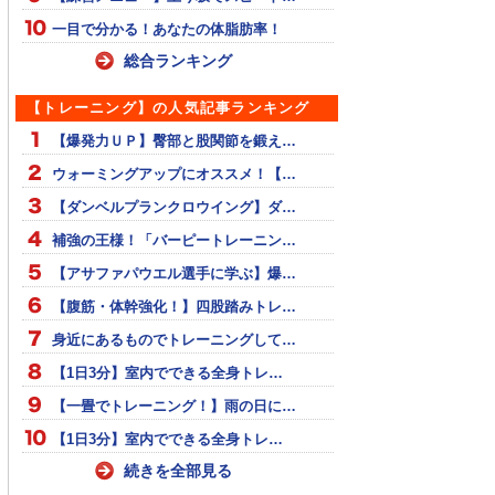
一目で分かる！あなたの体脂肪率！
総合ランキング
【トレーニング】の人気記事ランキング
【爆発力ＵＰ】臀部と股関節を鍛え…
ウォーミングアップにオススメ！【…
【ダンベルプランクロウイング】ダ…
補強の王様！「バーピートレーニン…
【アサファパウエル選手に学ぶ】爆…
【腹筋・体幹強化！】四股踏みトレ…
身近にあるものでトレーニングして…
【1日3分】室内でできる全身トレ…
【一畳でトレーニング！】雨の日に…
【1日3分】室内でできる全身トレ…
続きを全部見る