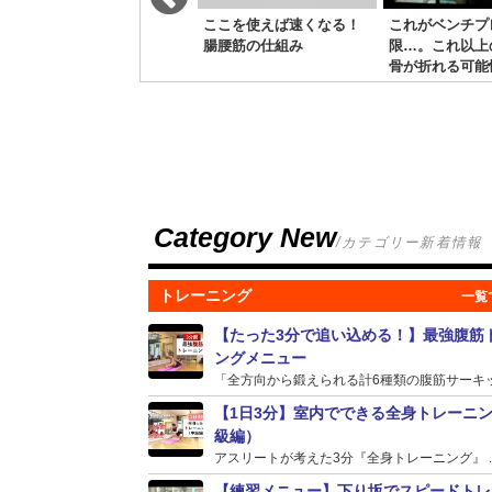
アスリートの基礎能力を
ここを使えば速くなる！
これがベンチプ
向上させる！【バーピー
腸腰筋の仕組み
限…。これ以上
トレーニング15種目】
骨が折れる可能
Category New
/カテゴリー新着情報
トレーニング
【たった3分で追い込める！】最強腹筋
ングメニュー
「全方向から鍛えられる計6種類の腹筋サーキット
【1日3分】室内でできる全身トレーニ
級編）
アスリートが考えた3分『全身トレーニング』 ..
【練習メニュー】下り坂でスピードトレ