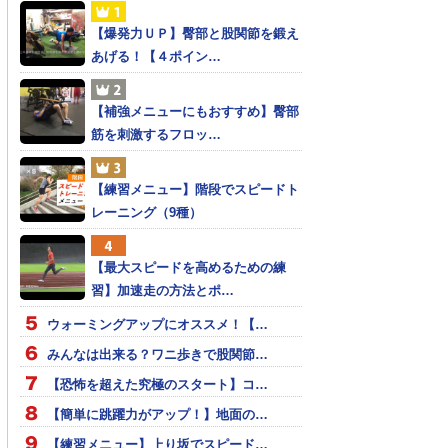
【爆発力ＵＰ】臀部と股関節を鍛え
あげる！【４ポイン…
【補強メニューにもおすすめ】臀部
筋を刺激するフロッ…
【練習メニュー】階段でスピードト
レーニング（9種）
【最大スピードを高めるための練
習】加速走の方法とポ…
ウォーミングアップにオススメ！【…
みんなは出来る？ワニ歩きで股関節…
【恐怖を超えた究極のスタート】コ…
【簡単に跳躍力がアップ！】地面の…
【練習メニュー】上り坂でスピード…