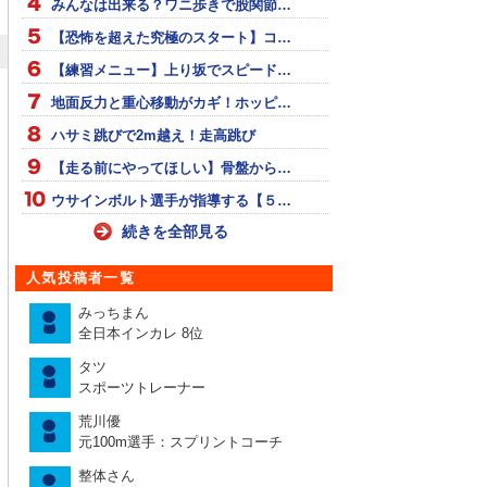
みんなは出来る？ワニ歩きで股関節…
【恐怖を超えた究極のスタート】コ…
【練習メニュー】上り坂でスピード…
地面反力と重心移動がカギ！ホッピ…
ハサミ跳びで2m越え！走高跳び
【走る前にやってほしい】骨盤から…
ウサインボルト選手が指導する【５…
続きを全部見る
人気投稿者一覧
みっちまん
全日本インカレ 8位
タツ
スポーツトレーナー
荒川優
元100m選手：スプリントコーチ
整体さん