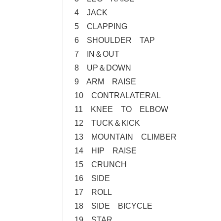
4 JACK
5 CLAPPING
6 SHOULDER TAP
7 IN＆OUT
8 UP＆DOWN
9 ARM RAISE
10 CONTRALATERAL
11 KNEE TO ELBOW
12 TUCK＆KICK
13 MOUNTAIN CLIMBER
14 HIP RAISE
15 CRUNCH
16 SIDE
17 ROLL
18 SIDE BICYCLE
19 STAR